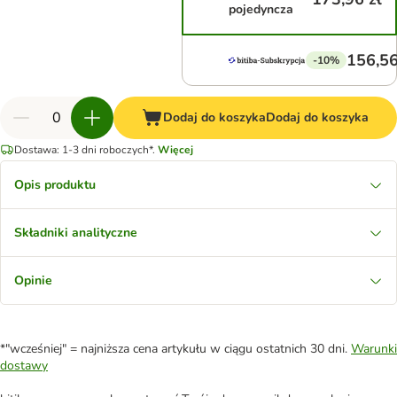
pojedyncza
156,56
-10%
Dodaj do koszyka
Dodaj do koszyka
Dostawa: 1-3 dni roboczych*.
Więcej
Opis produktu
Składniki analityczne
Opinie
*"wcześniej" = najniższa cena artykułu w ciągu ostatnich 30 dni.
Warunki
dostawy