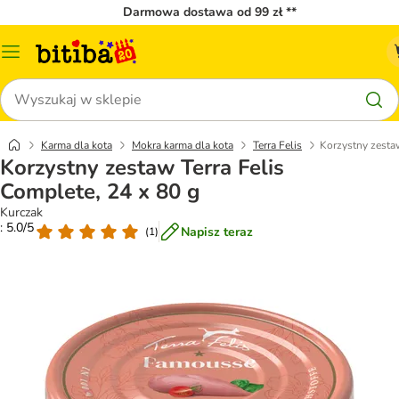
Darmowa dostawa od 99 zł **
Menu
katalogu
Szukaj
Karma dla kota
Mokra karma dla kota
Terra Felis
Korzystny zestaw
Korzystny zestaw Terra Felis
Complete, 24 x 80 g
Kurczak
: 5.0/5
Napisz teraz
(
1
)