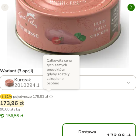
Całkowita cena
tych samych
produktów,
Wariant (3 opcji)
gdyby zostały
zakupione
Kurczak
osobno
2010294.1
-3.31%
pojedynczo
179,92 zł
173,96 zł
90,60 zł / kg
156,56 zł
Dostawa
173,96 zł