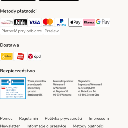
Metody płatności
Przelewy24 Payment Method
Blik Payment Method
VISA Payment Method
MasterCard Payment Method
PayPal Payment Method
Apple Pay Payment Method
Klarna Payment Method
Google Pay Paym
Płatność przy odbiorze
Przelew
Płatność przy odbiorze Payment Method
Przelew Payment Method
Dostawa
InPost Shipping Method
ORLEN Paczka. Shipping Method
DPD Shipping Method
Bezpieczeństwo
Security
Security
Security
Security
Pomoc
Regulamin
Polityka prywatności
Impressum
Newsletter
Informacje o przesyłce
Metody płatności