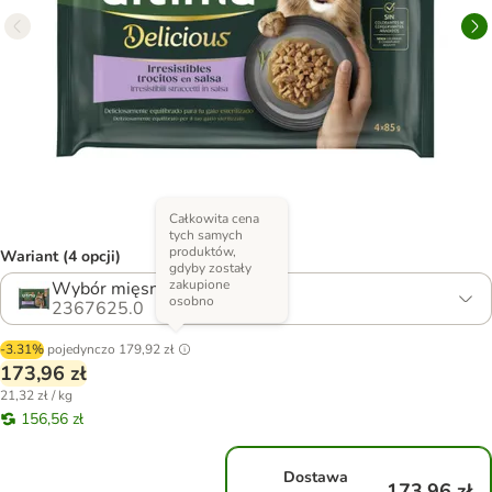
Całkowita cena
tych samych
produktów,
Wariant (4 opcji)
gdyby zostały
zakupione
Wybór mięsny
osobno
2367625.0
-3.31%
pojedynczo
179,92 zł
173,96 zł
21,32 zł / kg
156,56 zł
Dostawa
173,96 zł