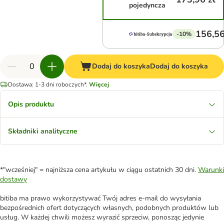
pojedyncza
156,56
-10%
Dodaj do koszyka
Dodaj do koszyka
Dostawa: 1-3 dni roboczych*.
Więcej
Opis produktu
Składniki analityczne
*"wcześniej" = najniższa cena artykułu w ciągu ostatnich 30 dni.
Warunki
dostawy
bitiba ma prawo wykorzystywać Twój adres e-mail do wysyłania
bezpośrednich ofert dotyczących własnych, podobnych produktów lub
usług. W każdej chwili możesz wyrazić sprzeciw, ponosząc jedynie