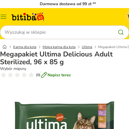
Darmowa dostawa od 99 zł **
Menu
katalogu
Szukaj
Karma dla kota
Mokra karma dla kota
Ultima
Megapakiet Ultima De
Megapakiet Ultima Delicious Adult
Sterilized, 96 x 85 g
Wybór mięsny
Napisz teraz
(
0
)