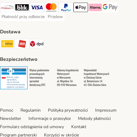
Przelewy24 Payment Method
Blik Payment Method
VISA Payment Method
MasterCard Payment Method
PayPal Payment Method
Apple Pay Payment Method
Klarna Payment Method
Google Pay Paym
Płatność przy odbiorze
Przelew
Płatność przy odbiorze Payment Method
Przelew Payment Method
Dostawa
InPost Shipping Method
ORLEN Paczka. Shipping Method
DPD Shipping Method
Bezpieczeństwo
Security
Security
Security
Security
Pomoc
Regulamin
Polityka prywatności
Impressum
Newsletter
Informacje o przesyłce
Metody płatności
Formularz odstąpienia od umowy
Kontakt
Program partnerski
Korzyści w skrócie