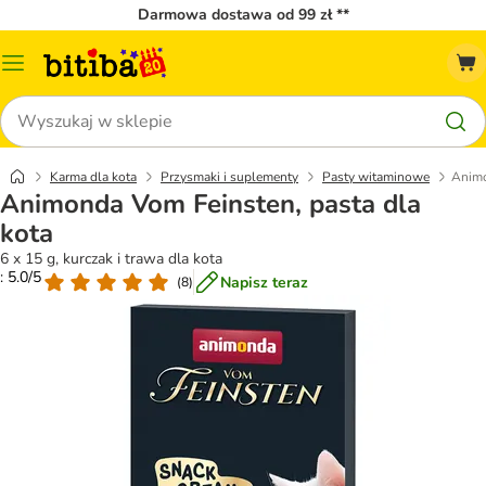
Darmowa dostawa od 99 zł **
Menu
katalogu
Szukaj
Karma dla kota
Przysmaki i suplementy
Pasty witaminowe
Animo
Animonda Vom Feinsten, pasta dla
kota
6 x 15 g, kurczak i trawa dla kota
: 5.0/5
Napisz teraz
(
8
)