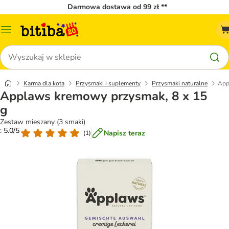
Darmowa dostawa od 99 zł **
Menu
katalogu
Szukaj
Karma dla kota
Przysmaki i suplementy
Przysmaki naturalne
App
Applaws kremowy przysmak, 8 x 15
g
Zestaw mieszany (3 smaki)
: 5.0/5
Napisz teraz
(
1
)