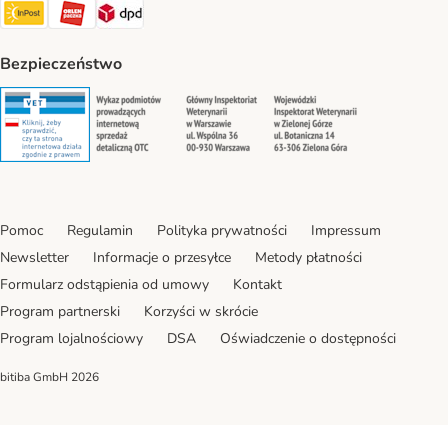
InPost Shipping Method
ORLEN Paczka. Shipping Method
DPD Shipping Method
Bezpieczeństwo
Security
Security
Security
Security
Pomoc
Regulamin
Polityka prywatności
Impressum
Newsletter
Informacje o przesyłce
Metody płatności
Formularz odstąpienia od umowy
Kontakt
Program partnerski
Korzyści w skrócie
Program lojalnościowy
DSA
Oświadczenie o dostępności
bitiba GmbH
2026