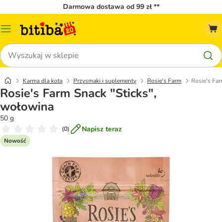
Darmowa dostawa od 99 zł **
Menu
katalogu
Szukaj
Karma dla kota
Przysmaki i suplementy
Rosie's Farm
Rosie's Fa
Rosie's Farm Snack "Sticks",
wołowina
50 g
Napisz teraz
(
0
)
Nowość