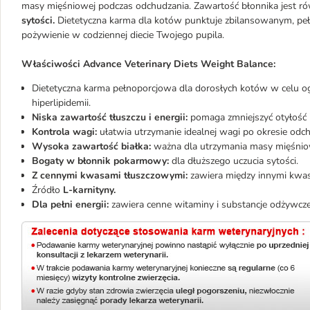
masy mięśniowej podczas odchudzania. Zawartość błonnika jest ró
sytości.
Dietetyczna karma dla kotów punktuje zbilansowanym, pe
pożywienie w codziennej diecie Twojego pupila.
Właściwości Advance Veterinary Diets Weight Balance:
Dietetyczna karma pełnoporcjowa dla dorosłych kotów w celu og
hiperlipidemii.
Niska zawartość tłuszczu i energii:
pomaga zmniejszyć otyłość 
Kontrola wagi:
ułatwia utrzymanie idealnej wagi po okresie odc
Wysoka zawartość białka:
ważna dla utrzymania masy mięśnio
Bogaty w błonnik pokarmowy:
dla dłuższego uczucia sytości.
Z cennymi kwasami tłuszczowymi:
zawiera między innymi kwa
Źródło
L-karnityny.
Dla pełni energii:
zawiera cenne witaminy i substancje odżywcze