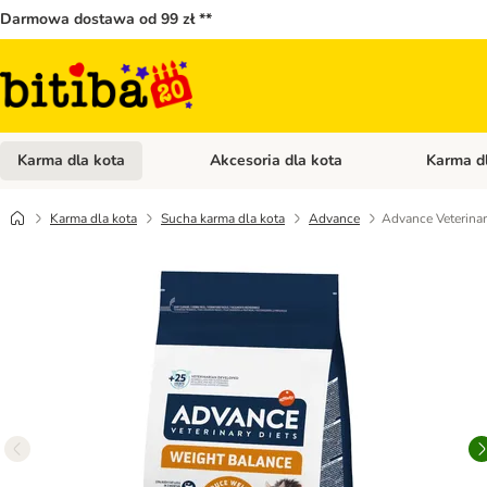
Darmowa dostawa od 99 zł **
Karma dla kota
Akcesoria dla kota
Karma d
Otwórz menu kategorii: Karma dla kota
Otwórz menu
Karma dla kota
Sucha karma dla kota
Advance
Advance Veterinar