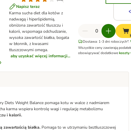
Napisz teraz
Karma sucha diet dla kotów z
nadwagą i hiperlipidemią,
obniżona zawartość tłuszczu i
kalorii, wspomaga odchudzanie,
wysoka zawartość białka, bogata
Dostawa: 1-3 dni roboczych*.
w błonnik, z kwasami
Wszystkie ceny zawierają podate
tłuszczowymi omega.
obowiązywać dodatkowe
koszty 
aby uzyskać więcej informacji...
nary Diets Weight Balance pomaga kotu w walce z nadmiarem
ucha karma wspiera kontrolę wagi i regulację metabolizmu
zu i kalorii.
 zawartością białka.
Pomaga to w utrzymaniu beztłuszczowej