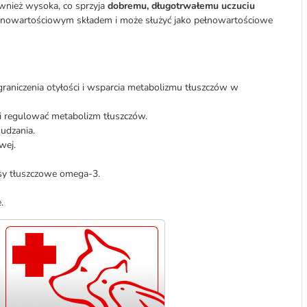
wnież wysoka, co sprzyja
dobremu,
długotrwałemu uczuciu
łnowartościowym składem i może służyć jako pełnowartościowe
raniczenia otyłości i wsparcia metabolizmu tłuszczów w
i regulować metabolizm tłuszczów.
hudzania.
wej.
sy tłuszczowe omega-3.
.