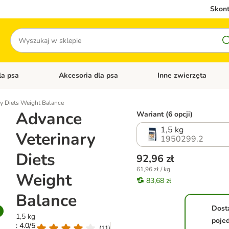
Skont
Szukaj
la psa
Akcesoria dla psa
Inne zwierzęta
 kategorii: Akcesoria dla kota
Otwórz menu kategorii: Karma dla psa
Otwórz menu kategorii: A
y Diets Weight Balance
Advance
Wariant (6 opcji)
1,5 kg
Veterinary
1950299.2
Diets
92,96 zł
61,96 zł / kg
Weight
83,68 zł
Balance
Dost
1,5 kg
poje
: 4.0/5
(
11
)