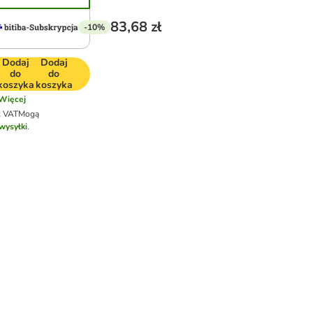
83,68 zł
-10%
Dodaj
Dodaj
do
do
koszyka
koszyka
Więcej
k VAT
Mogą
wysyłki
.