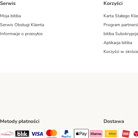
Serwis
Korzyści
Moja bitiba
Karta Stałego Kli
Serwis Obsługi Klienta
Program partners
Informacje o przesyłce
bitiba Subskrypcj
Aplikacja bitiba
Korzyści w skróci
Metody płatności
Dostawa
InPost Sh
OR
Przelewy24 Payment Method
Blik Payment Method
VISA Payment Method
MasterCard Payment Method
PayPal Payment Method
Apple Pay Payment Method
Klarna Payment Method