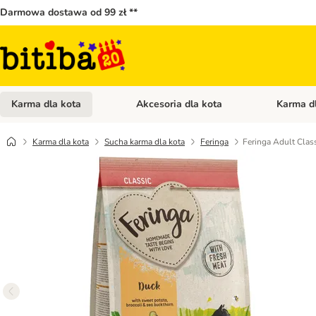
Darmowa dostawa od 99 zł **
Karma dla kota
Akcesoria dla kota
Karma d
Otwórz menu kategorii: Karma dla kota
Otwórz menu
Karma dla kota
Sucha karma dla kota
Feringa
Feringa Adult Class