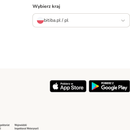
Wybierz kraj
bitiba.pl / pl
y
Security
Security