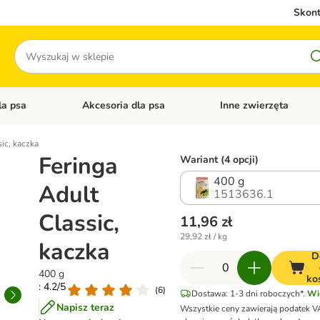
Skont
Szukaj
la psa
Akcesoria dla psa
Inne zwierzęta
 kategorii: Akcesoria dla kota
Otwórz menu kategorii: Karma dla psa
Otwórz menu kategorii: A
ic, kaczka
Feringa
Wariant (4 opcji)
400 g
Adult
1513636.1
Classic,
11,96 zł
29,92 zł / kg
kaczka
D
400 g
ko
: 4.2/5
(
6
)
Dostawa: 1-3 dni roboczych*.
Wi
Napisz teraz
Wszystkie ceny zawierają podatek V