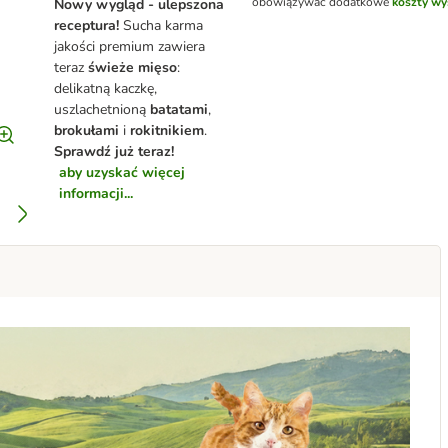
obowiązywać dodatkowe
koszty wy
Nowy wygląd - ulepszona
receptura!
Sucha karma
jakości premium zawiera
teraz
świeże mięso
:
delikatną kaczkę,
uszlachetnioną
batatami
,
brokułami
i
rokitnikiem
.
Sprawdź już teraz!
aby uzyskać więcej
informacji...