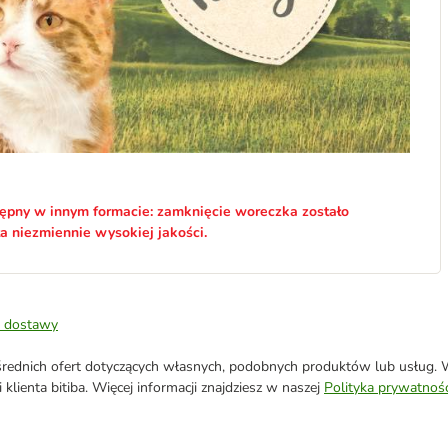
ępny w innym formacie: zamknięcie woreczka zostało
a niezmiennie wysokiej jakości.
 dostawy
ednich ofert dotyczących własnych, podobnych produktów lub usług. W 
klienta bitiba. Więcej informacji znajdziesz w naszej
Polityka prywatnośc