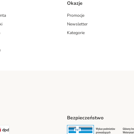
Okazje
enta
Promocje
ki
Newsletter
a
Kategorie
e
Bezpieczeństwo
ipping Method
LEN Paczka. Shipping Method
DPD Shipping Method
Security
Securit