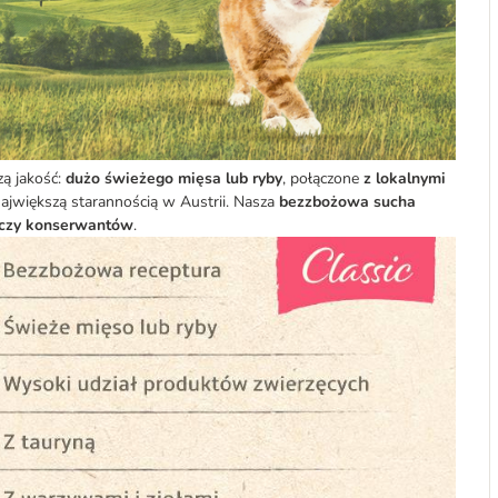
ą jakość:
dużo świeżego mięsa lub ryby
, połączone
z lokalnymi
ajwiększą starannością w Austrii. Nasza
bezzbożowa sucha
 czy konserwantów
.