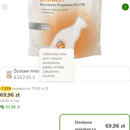
Całkowita cena
tych samych
produktów,
gdyby zostały
Zestaw mieszany
zakupione
osobno
635235.3
-7.85%
pojedynczo
75,92 zł
69,96 zł
28,00 zł / kg
62,96 zł
Dostawa
69,96 zł
pojedyncza