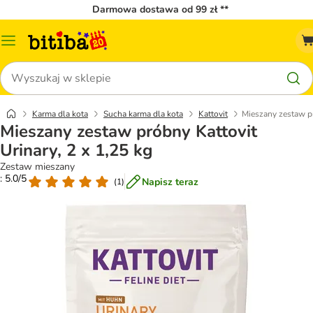
Darmowa dostawa od 99 zł **
Menu
katalogu
Szukaj
Karma dla kota
Sucha karma dla kota
Kattovit
Mieszany zestaw pr
Mieszany zestaw próbny Kattovit
Urinary, 2 x 1,25 kg
Zestaw mieszany
: 5.0/5
Napisz teraz
(
1
)