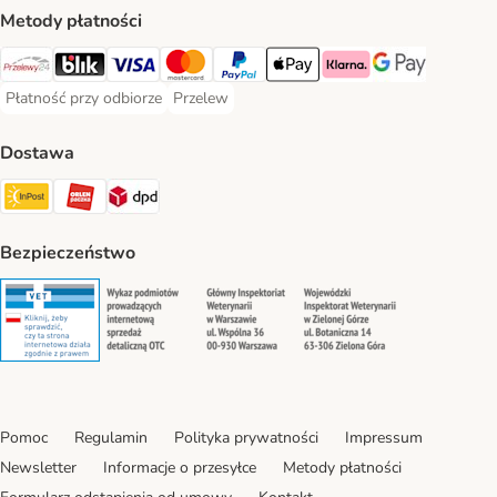
Metody płatności
Przelewy24 Payment Method
Blik Payment Method
VISA Payment Method
MasterCard Payment Method
PayPal Payment Method
Apple Pay Payment Method
Klarna Payment Method
Google Pay Paym
Płatność przy odbiorze
Przelew
Płatność przy odbiorze Payment Method
Przelew Payment Method
Dostawa
InPost Shipping Method
ORLEN Paczka. Shipping Method
DPD Shipping Method
Bezpieczeństwo
Security
Security
Security
Security
Pomoc
Regulamin
Polityka prywatności
Impressum
Newsletter
Informacje o przesyłce
Metody płatności