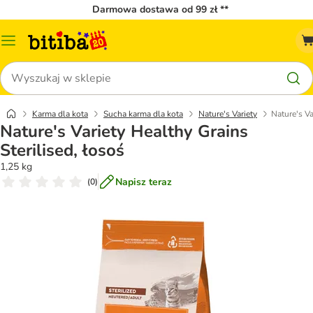
Darmowa dostawa od 99 zł **
Menu
katalogu
Szukaj
Karma dla kota
Sucha karma dla kota
Nature's Variety
Nature's Va
Nature's Variety Healthy Grains
Sterilised, łosoś
1,25 kg
Napisz teraz
(
0
)