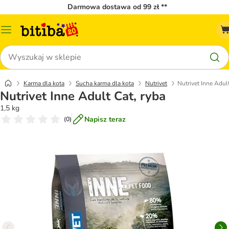
Darmowa dostawa od 99 zł **
Menu
katalogu
Szukaj
Karma dla kota
Sucha karma dla kota
Nutrivet
Nutrivet Inne Adult
Nutrivet Inne Adult Cat, ryba
1,5 kg
Napisz teraz
(
0
)