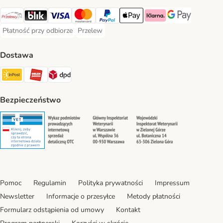
Przelewy24 Payment Method
Blik Payment Method
VISA Payment Method
MasterCard Payment Method
PayPal Payment Method
Apple Pay Payment Method
Klarna Payment Method
Google Pay Paym
Płatność przy odbiorze
Przelew
Płatność przy odbiorze Payment Method
Przelew Payment Method
Dostawa
InPost Shipping Method
ORLEN Paczka. Shipping Method
DPD Shipping Method
Bezpieczeństwo
Security
Security
Security
Security
Pomoc
Regulamin
Polityka prywatności
Impressum
Newsletter
Informacje o przesyłce
Metody płatności
Formularz odstąpienia od umowy
Kontakt