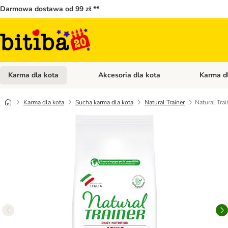
Darmowa dostawa od 99 zł **
Karma dla kota
Akcesoria dla kota
Karma d
Otwórz menu kategorii: Karma dla kota
Otwórz menu
Karma dla kota
Sucha karma dla kota
Natural Trainer
Natural Trai