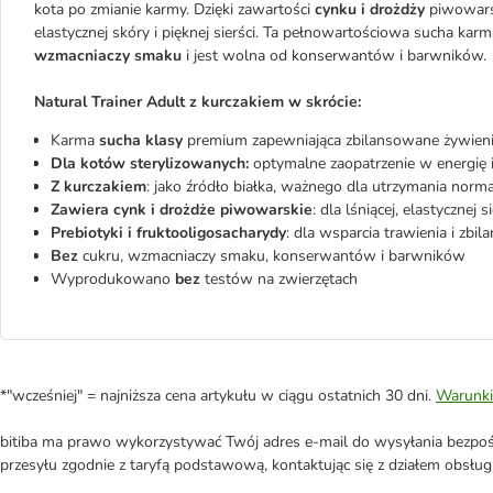
kota po zmianie karmy. Dzięki zawartości
cynku i drożdży
piwowarsk
elastycznej skóry i pięknej sierści. Ta pełnowartościowa sucha kar
wzmacniaczy smaku
i jest wolna od konserwantów i barwników.
Natural Trainer Adult z kurczakiem w skrócie:
Karma
sucha klasy
premium zapewniająca zbilansowane żywieni
Dla kotów sterylizowanych:
optymalne zaopatrzenie w energię 
Z
kurczakiem
: jako źródło białka, ważnego dla utrzymania norm
Zawiera cynk i drożdże piwowarskie
: dla lśniącej, elastycznej 
Prebiotyki i fruktooligosacharydy
: dla wsparcia trawienia i zbil
Bez
cukru, wzmacniaczy smaku, konserwantów i barwników
Wyprodukowano
bez
testów na zwierzętach
*"wcześniej" = najniższa cena artykułu w ciągu ostatnich 30 dni.
Warunki
bitiba ma prawo wykorzystywać Twój adres e-mail do wysyłania bezpośr
przesyłu zgodnie z taryfą podstawową, kontaktując się z działem obsługi 