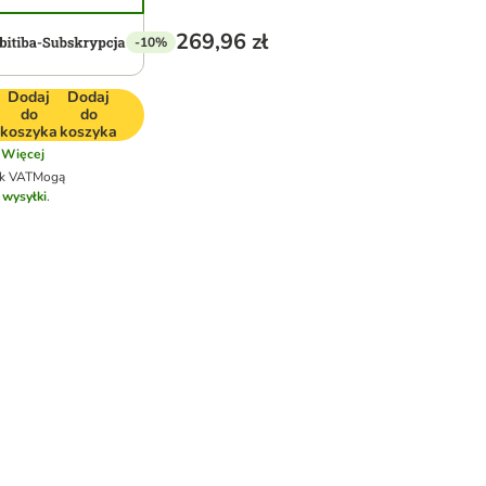
269,96 zł
-10%
Dodaj
Dodaj
do
do
koszyka
koszyka
Więcej
ek VAT
Mogą
 wysyłki
.