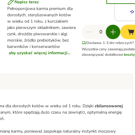
Napisz teraz
Pełnoporcjowa karma premium dla
dorosłych, sterylizowanych kotów
w wieku od 1 roku, z kurczakiem
jako pierwszym składnikiem, zawiera
cynk, drożdże piwowarskie i algi
morskie, źródło prebiotyków, bez
Dostawa: 1-3 dni roboczych*.
barwników i konserwantów
Wszystkie ceny zawierają podat
aby uzyskać więcej informacji...
obowiązywać dodatkowe
koszty
rma dla dorosłych kotów w wieku od 1 roku. Dzięki
zbilansowanej
wanym, które spędzają dużo czasu na zewnątrz, optymalną energię
eń.
 zmianę karmy, ponieważ zaspokaja naturalny instynkt moczowy