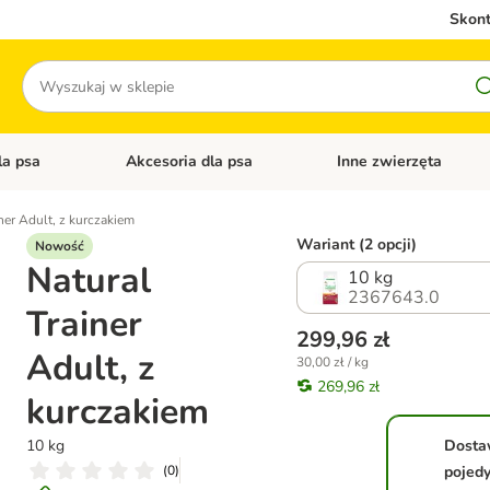
Skont
Szukaj
la psa
Akcesoria dla psa
Inne zwierzęta
 kategorii: Akcesoria dla kota
Otwórz menu kategorii: Karma dla psa
Otwórz menu kategorii: A
ner Adult, z kurczakiem
Wariant (2 opcji)
Nowość
Natural
10 kg
2367643.0
Trainer
299,96 zł
Adult, z
30,00 zł / kg
269,96 zł
kurczakiem
10 kg
Dost
(
0
)
pojed