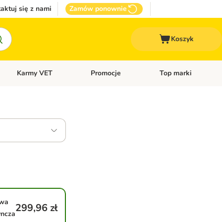
aktuj się z nami
Zamów ponownie
Koszyk
Karmy VET
Promocje
Top marki
kcesoria dla psa
Otwórz menu kategorii: Inne zwierzęta
Otwórz menu kategorii: Karmy VET
Otwórz menu kategorii
awa
299,96 zł
yncza