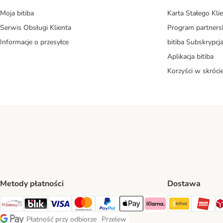
Moja bitiba
Karta Stałego Kli
Serwis Obsługi Klienta
Program partners
Informacje o przesyłce
bitiba Subskrypcj
Aplikacja bitiba
Korzyści w skróci
Metody płatności
Dostawa
InPost Sh
OR
Przelewy24 Payment Method
Blik Payment Method
VISA Payment Method
MasterCard Payment Method
PayPal Payment Method
Apple Pay Payment Method
Klarna Payment Method
Płatność przy odbiorze
Przelew