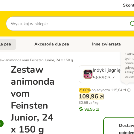
Skont
Szukaj
la psa
Akcesoria dla psa
Inne zwierzęta
 kategorii: Akcesoria dla kota
Otwórz menu kategorii: Karma dla psa
Otwórz menu kategorii: A
Całko
tych 
aw animonda vom Feinsten Junior, 24 x 150 g
produ
Zestaw
gdyby
Indyk i jagnięcina
zakup
osob
568903.7
animonda
vom
-5.08%
pojedynczo
115,84 zł
109,96 zł
Feinsten
30,56 zł / kg
98,96 zł
Junior, 24
Dosta
x 150 g
pojedy