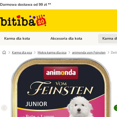
Darmowa dostawa od 99 zł **
Karma dla kota
Akcesoria dla kota
Karma d
Otwórz menu kategorii: Karma dla kota
Otwórz menu
Karma dla psa
Mokra karma dla psa
animonda vom Feinsten
Zest