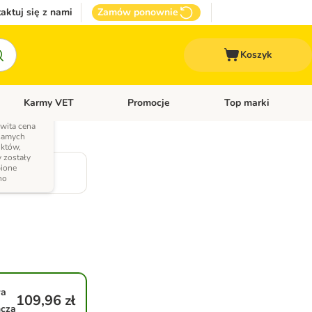
aktuj się z nami
Zamów ponownie
Koszyk
Karmy VET
Promocje
Top marki
kcesoria dla psa
Otwórz menu kategorii: Inne zwierzęta
Otwórz menu kategorii: Karmy VET
Otwórz menu kategorii
wita cena
samych
któw,
 zostały
ione
no
wa
109,96 zł
ncza