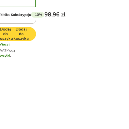
98,96 zł
-10%
Dodaj
Dodaj
do
do
oszyka
koszyka
ięcej
 VAT
Mogą
wysyłki
.