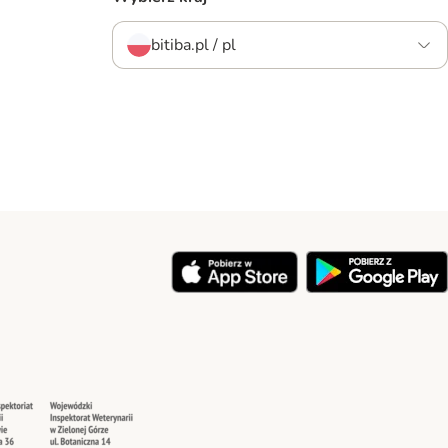
bitiba.pl / pl
y
Security
Security