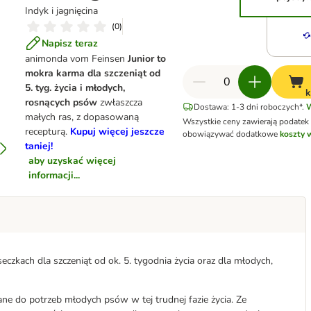
Indyk i jagnięcina
(
0
)
Napisz teraz
animonda vom Feinsen
Junior to
mokra karma dla szczeniąt od
5. tyg. życia i młodych,
k
rosnących psów
zwłaszcza
Dostawa: 1-3 dni roboczych*.
W
małych ras, z dopasowaną
Wszystkie ceny zawierają podatek
recepturą.
Kupuj więcej jeszcze
obowiązywać dodatkowe
koszty 
taniej!
aby uzyskać więcej
informacji...
zkach dla szczeniąt od ok. 5. tygodnia życia oraz dla młodych,
ne do potrzeb młodych psów w tej trudnej fazie życia. Ze