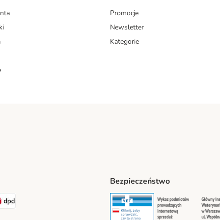
enta
Promocje
ki
Newsletter
a
Kategorie
e
Bezpieczeństwo
ipping Method
LEN Paczka. Shipping Method
DPD Shipping Method
Security
Securit