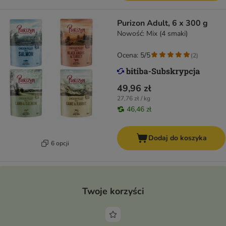
Purizon Adult, 6 x 300 g
Nowość: Mix (4 smaki)
Ocena: 5/5
(
2
)
49,96 zł
27,76 zł / kg
46,46 zł
Dodaj do koszyka
6 opcji
Twoje korzyści