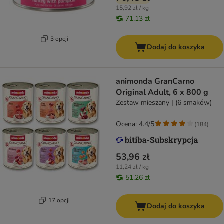
15,92 zł / kg
71,13 zł
3 opcji
Dodaj do koszyka
animonda GranCarno
Original Adult, 6 x 800 g
Zestaw mieszany | (6 smaków)
Ocena: 4.4/5
(
184
)
53,96 zł
11,24 zł / kg
51,26 zł
17 opcji
Dodaj do koszyka