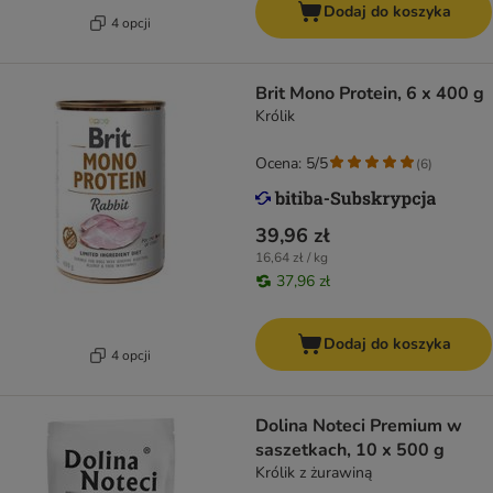
Dodaj do koszyka
4 opcji
Brit Mono Protein, 6 x 400 g
Królik
Ocena: 5/5
(
6
)
39,96 zł
16,64 zł / kg
37,96 zł
Dodaj do koszyka
4 opcji
Dolina Noteci Premium w
saszetkach, 10 x 500 g
Królik z żurawiną