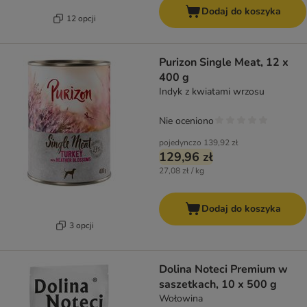
Dodaj do koszyka
12 opcji
Purizon Single Meat, 12 x
400 g
Indyk z kwiatami wrzosu
Nie oceniono
pojedynczo
139,92 zł
129,96 zł
27,08 zł / kg
Dodaj do koszyka
3 opcji
Dolina Noteci Premium w
saszetkach, 10 x 500 g
Wołowina