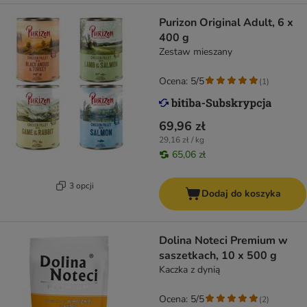
Purizon Original Adult, 6 x
400 g
Zestaw mieszany
Ocena: 5/5
(
1
)
69,96 zł
29,16 zł / kg
65,06 zł
3 opcji
Dodaj do koszyka
Dolina Noteci Premium w
saszetkach, 10 x 500 g
Kaczka z dynią
Ocena: 5/5
(
2
)