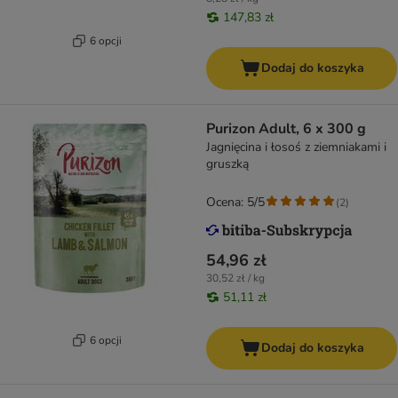
147,83 zł
6 opcji
Dodaj do koszyka
Purizon Adult, 6 x 300 g
Jagnięcina i łosoś z ziemniakami i
gruszką
Ocena: 5/5
(
2
)
54,96 zł
30,52 zł / kg
51,11 zł
6 opcji
Dodaj do koszyka