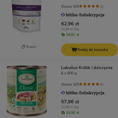
Ocena: 5/5
(
2
)
62,96 zł
12,60 zł / kg
59,81 zł
8 opcji
Dodaj do koszyka
Lukullus Królik i dziczyzna
6 x 800 g
Ocena: 5/5
(
9
)
57,96 zł
12,08 zł / kg
53,90 zł