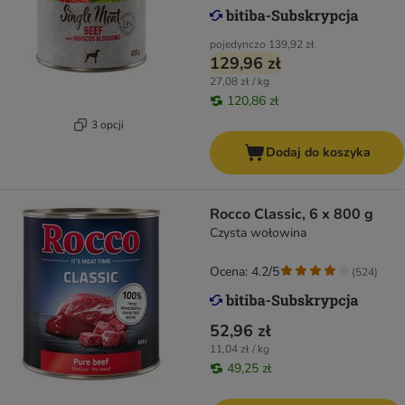
pojedynczo
139,92 zł
129,96 zł
27,08 zł / kg
120,86 zł
3 opcji
Dodaj do koszyka
Rocco Classic, 6 x 800 g
Czysta wołowina
Ocena: 4.2/5
(
524
)
52,96 zł
11,04 zł / kg
49,25 zł