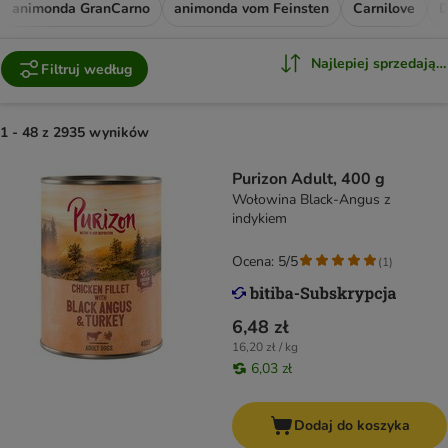
animonda GranCarno
animonda vom Feinsten
Carnilove
D
Najlepiej sprzedające
Filtruj według
1 - 48 z 2935 wyników
Purizon Adult, 400 g
Wołowina Black-Angus z
indykiem
Ocena: 5/5
(
1
)
6,48 zł
16,20 zł / kg
6,03 zł
Dodaj do koszyka