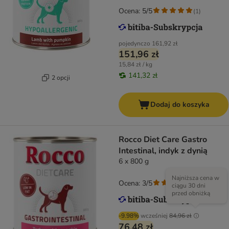
Ocena: 5/5
(
1
)
pojedynczo
161,92 zł
151,96 zł
15,84 zł / kg
141,32 zł
2 opcji
Dodaj do koszyka
Rocco Diet Care Gastro
Intestinal, indyk z dynią
6 x 800 g
Najniższa cena w
Ocena: 3/5
(
1
)
ciągu 30 dni
przed obniżką
-9.98%
wcześniej
84,96 zł
76,48 zł