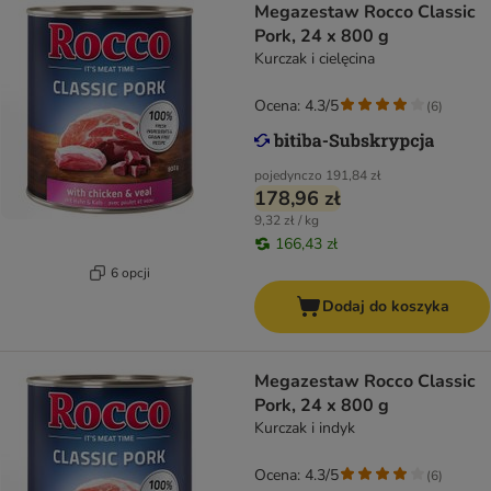
Megazestaw Rocco Classic
Pork, 24 x 800 g
Kurczak i cielęcina
Ocena: 4.3/5
(
6
)
pojedynczo
191,84 zł
178,96 zł
9,32 zł / kg
166,43 zł
6 opcji
Dodaj do koszyka
Megazestaw Rocco Classic
Pork, 24 x 800 g
Kurczak i indyk
Ocena: 4.3/5
(
6
)