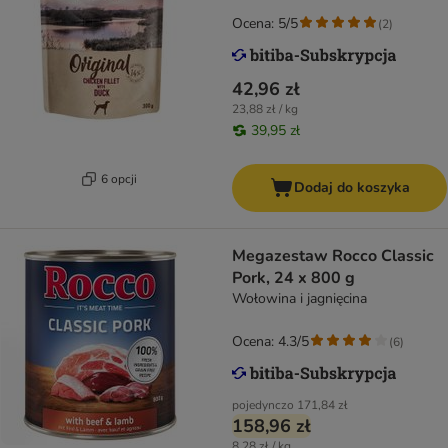
Ocena: 5/5
(
2
)
42,96 zł
23,88 zł / kg
39,95 zł
6 opcji
Dodaj do koszyka
Megazestaw Rocco Classic
Pork, 24 x 800 g
Wołowina i jagnięcina
Ocena: 4.3/5
(
6
)
pojedynczo
171,84 zł
158,96 zł
8,28 zł / kg