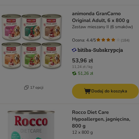
animonda GranCarno
Original Adult, 6 x 800 g
Zestaw mieszany II (6 smaków)
Ocena: 4.4/5
(
184
)
53,96 zł
11,24 zł / kg
51,26 zł
17 opcji
Dodaj do koszyka
Rocco Diet Care
Hypoallergen, jagnięcina,
800 g
12 x 800 g