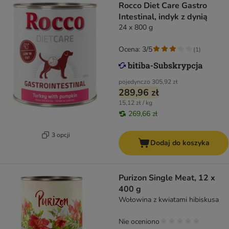
Rocco Diet Care Gastro
Intestinal, indyk z dynią
24 x 800 g
Ocena: 3/5
(
1
)
pojedynczo
305,92 zł
289,96 zł
15,12 zł / kg
269,66 zł
3 opcji
Dodaj do koszyka
Purizon Single Meat, 12 x
400 g
Wołowina z kwiatami hibiskusa
Nie oceniono