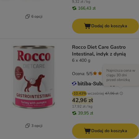
9,32 zł / kg
166,43 zł
6 opcji
Dodaj do koszyka
Rocco Diet Care Gastro
Intestinal, indyk z dynią
6 x 400 g
Najniższa cena w
Ocena: 5/5
(
2
)
ciągu 30 dni
przed obniżką
-10.43%
wcześniej
47,96 zł
42,96 zł
17,92 zł / kg
39,95 zł
3 opcji
Dodaj do koszyka