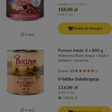
pojedynczo
171,84 zł
158,96 zł
8,28 zł / kg
Dodaj do koszyka
6 opcji
Purizon Adult, 6 x 800 g
Wołowina Black-Angus i indyk z
batatami i żurawiną
Ocena: 5/5
(
3
)
114,96 zł
23,96 zł / kg
106,91 zł
4 opcji