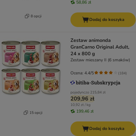
58,86 zł
8 opcji
Dodaj do koszyka
Zestaw animonda
GranCarno Original Adult,
24 x 800 g
Zestaw mieszany II (6 smaków)
Ocena: 4.4/5
(
184
)
pojedynczo
215,84 zł
209,96 zł
10,92 zł / kg
199,46 zł
15 opcji
Dodaj do koszyka