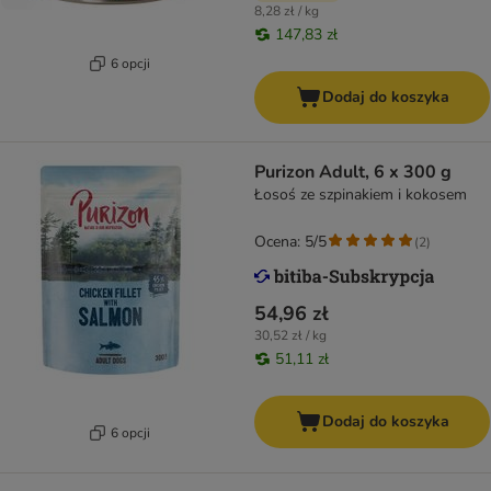
8,28 zł / kg
147,83 zł
6 opcji
Dodaj do koszyka
Purizon Adult, 6 x 300 g
Łosoś ze szpinakiem i kokosem
Ocena: 5/5
(
2
)
54,96 zł
30,52 zł / kg
51,11 zł
Dodaj do koszyka
6 opcji