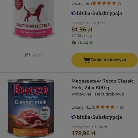
Ocena: 5/5
(
2
)
pojedynczo
85,92 zł
81,96 zł
17,08 zł / kg
76,22 zł
3 opcji
Dodaj do koszyka
Megazestaw Rocco Classic
Pork, 24 x 800 g
Wołowina i serca drobiowe
Ocena: 4.3/5
(
6
)
pojedynczo
191,84 zł
178,96 zł