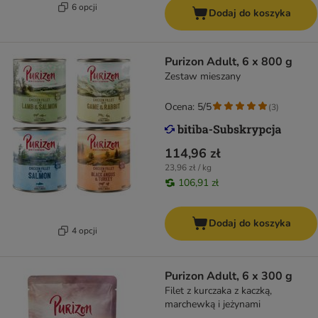
6 opcji
Dodaj do koszyka
Purizon Adult, 6 x 800 g
Zestaw mieszany
Ocena: 5/5
(
3
)
114,96 zł
23,96 zł / kg
106,91 zł
Dodaj do koszyka
4 opcji
Purizon Adult, 6 x 300 g
Filet z kurczaka z kaczką,
marchewką i jeżynami