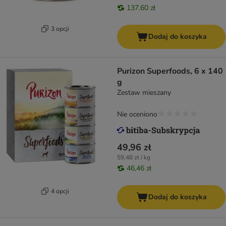
137,60 zł
3 opcji
Dodaj do koszyka
Purizon Superfoods, 6 x 140
g
Zestaw mieszany
Nie oceniono
49,96 zł
59,48 zł / kg
46,46 zł
4 opcji
Dodaj do koszyka