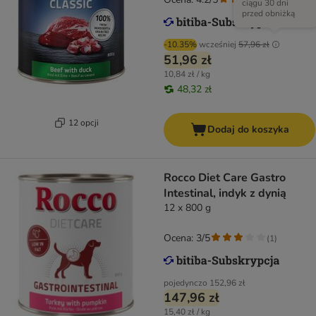
ciągu 30 dni
przed obniżką
-10.35%
wcześniej
57,96 zł
51,96 zł
10,84 zł / kg
48,32 zł
12 opcji
Dodaj do koszyka
Rocco Diet Care Gastro
Intestinal, indyk z dynią
12 x 800 g
Ocena: 3/5
(
1
)
pojedynczo
152,96 zł
147,96 zł
15,40 zł / kg