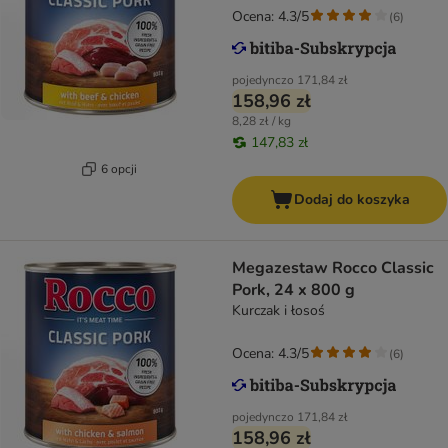
Ocena: 4.3/5
(
6
)
pojedynczo
171,84 zł
158,96 zł
8,28 zł / kg
147,83 zł
6 opcji
Dodaj do koszyka
Megazestaw Rocco Classic
Pork, 24 x 800 g
Kurczak i łosoś
Ocena: 4.3/5
(
6
)
pojedynczo
171,84 zł
158,96 zł