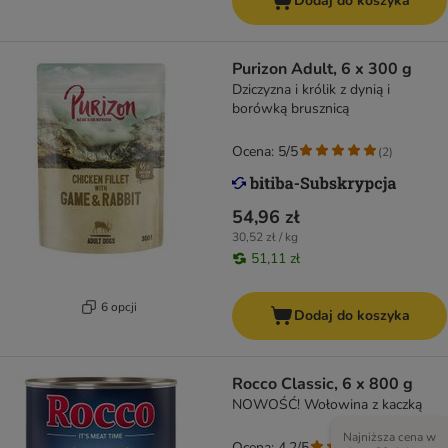
Dodaj do koszyka
Purizon Adult, 6 x 300 g
Dziczyzna i królik z dynią i
borówką brusznicą
Ocena: 5/5
(
2
)
54,96 zł
30,52 zł / kg
51,11 zł
6 opcji
Dodaj do koszyka
Rocco Classic, 6 x 800 g
NOWOŚĆ! Wołowina z kaczką
Najniższa cena w
Ocena: 4.2/5
(
524
)