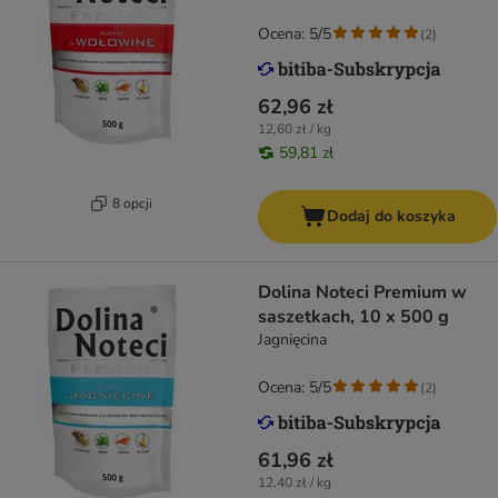
Ocena: 5/5
(
2
)
62,96 zł
12,60 zł / kg
59,81 zł
8 opcji
Dodaj do koszyka
Dolina Noteci Premium w
saszetkach, 10 x 500 g
Jagnięcina
Ocena: 5/5
(
2
)
61,96 zł
12,40 zł / kg