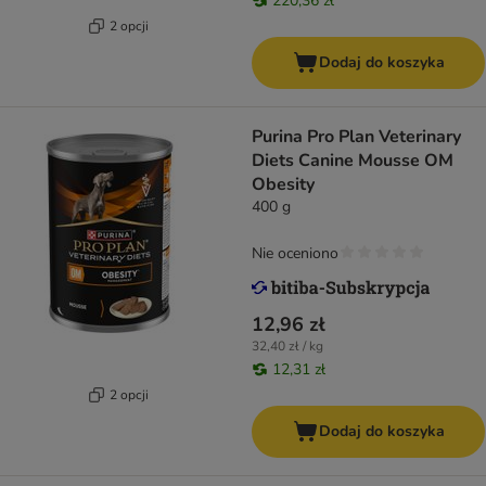
220,36 zł
2 opcji
Dodaj do koszyka
Purina Pro Plan Veterinary
Diets Canine Mousse OM
Obesity
400 g
Nie oceniono
12,96 zł
32,40 zł / kg
12,31 zł
2 opcji
Dodaj do koszyka