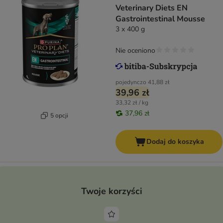
Veterinary Diets EN
Gastrointestinal Mousse
3 x 400 g
Nie oceniono
pojedynczo
41,88 zł
39,96 zł
33,32 zł / kg
37,96 zł
5 opcji
Dodaj do koszyka
Twoje korzyści