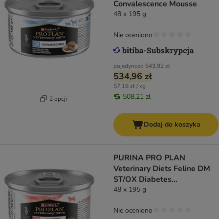
Convalescence Mousse
48 x 195 g
Nie oceniono
pojedynczo
543,92 zł
534,96 zł
57,16 zł / kg
508,21 zł
2 opcji
Dodaj do koszyka
PURINA PRO PLAN
Veterinary Diets Feline DM
ST/OX Diabetes
Management Mousse
48 x 195 g
Nie oceniono