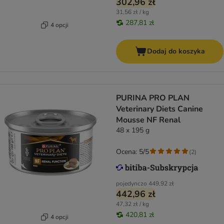
302,96 zł
31,56 zł / kg
287,81 zł
4 opcji
Dodaj do koszyka
PURINA PRO PLAN
Veterinary Diets Canine
Mousse NF Renal
48 x 195 g
Ocena: 5/5
(
2
)
pojedynczo
449,92 zł
442,96 zł
47,32 zł / kg
420,81 zł
4 opcji