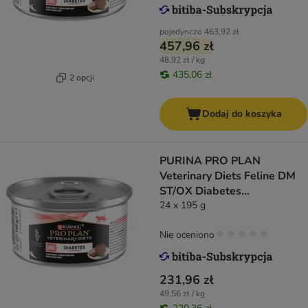
pojedynczo
463,92 zł
457,96 zł
48,92 zł / kg
435,06 zł
2 opcji
Dodaj do koszyka
PURINA PRO PLAN
Veterinary Diets Feline DM
ST/OX Diabetes
Management Mousse
24 x 195 g
Nie oceniono
231,96 zł
49,56 zł / kg