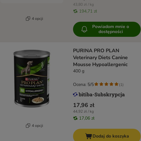
43,80 zł / kg
194,71 zł
4 opcji
Powiadom mnie o
dostępności
PURINA PRO PLAN
Veterinary Diets Canine
Mousse Hypoallergenic
400 g
Ocena: 5/5
(
1
)
17,96 zł
44,92 zł / kg
17,06 zł
4 opcji
Dodaj do koszyka