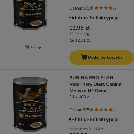
Ocena: 5/5
(
2
)
12,96 zł
32,40 zł / kg
12,31 zł
4 opcji
Dodaj do koszyka
PURINA PRO PLAN
Veterinary Diets Canine
Mousse NF Renal
24 x 400 g
Ocena: 5/5
(
2
)
pojedynczo
311,04 zł