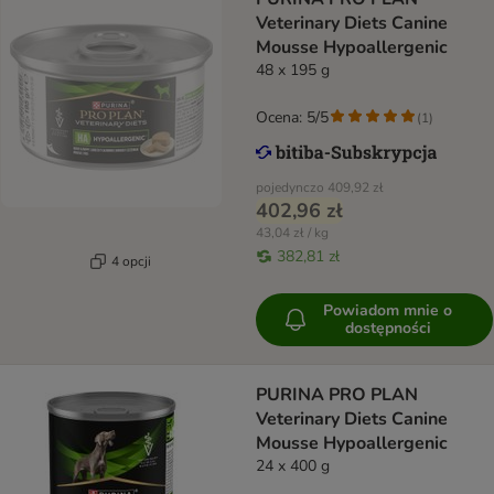
Veterinary Diets Canine
Mousse Hypoallergenic
48 x 195 g
Ocena: 5/5
(
1
)
pojedynczo
409,92 zł
402,96 zł
43,04 zł / kg
382,81 zł
4 opcji
Powiadom mnie o
dostępności
PURINA PRO PLAN
Veterinary Diets Canine
Mousse Hypoallergenic
24 x 400 g