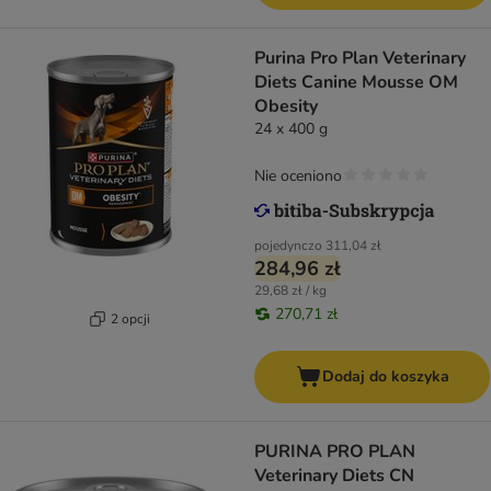
Purina Pro Plan Veterinary
Diets Canine Mousse OM
Obesity
24 x 400 g
Nie oceniono
pojedynczo
311,04 zł
284,96 zł
29,68 zł / kg
270,71 zł
2 opcji
Dodaj do koszyka
PURINA PRO PLAN
Veterinary Diets CN