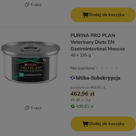
5 opcji
Dodaj do koszyka
PURINA PRO PLAN
Veterinary Diets EN
Gastrointestinal Mousse
48 x 195 g
Nie oceniono
pojedynczo
469,92 zł
462,96 zł
49,48 zł / kg
439,81 zł
5 opcji
Dodaj do koszyka