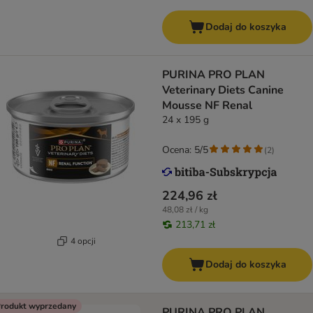
Dodaj do koszyka
PURINA PRO PLAN
Veterinary Diets Canine
Mousse NF Renal
24 x 195 g
Ocena: 5/5
(
2
)
224,96 zł
48,08 zł / kg
213,71 zł
4 opcji
Dodaj do koszyka
rodukt wyprzedany
PURINA PRO PLAN