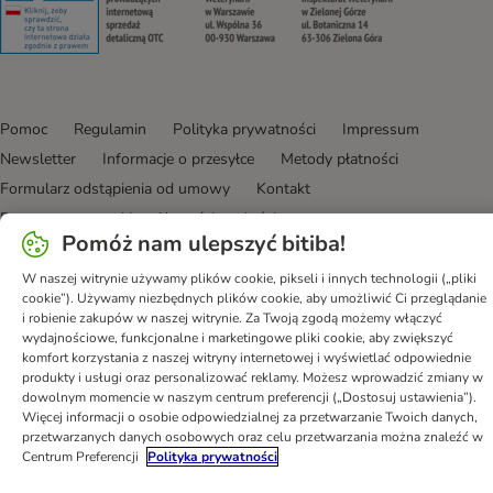
Pomoc
Regulamin
Polityka prywatności
Impressum
Newsletter
Informacje o przesyłce
Metody płatności
Formularz odstąpienia od umowy
Kontakt
Program partnerski
Korzyści w skrócie
Pomóż nam ulepszyć bitiba!
Program lojalnościowy
DSA
Oświadczenie o dostępności
W naszej witrynie używamy plików cookie, pikseli i innych technologii („pliki
bitiba GmbH
2026
cookie”). Używamy niezbędnych plików cookie, aby umożliwić Ci przeglądanie
i robienie zakupów w naszej witrynie. Za Twoją zgodą możemy włączyć
wydajnościowe, funkcjonalne i marketingowe pliki cookie, aby zwiększyć
komfort korzystania z naszej witryny internetowej i wyświetlać odpowiednie
produkty i usługi oraz personalizować reklamy. Możesz wprowadzić zmiany w
dowolnym momencie w naszym centrum preferencji („Dostosuj ustawienia”).
Więcej informacji o osobie odpowiedzialnej za przetwarzanie Twoich danych,
przetwarzanych danych osobowych oraz celu przetwarzania można znaleźć w
Centrum Preferencji
Polityka prywatności