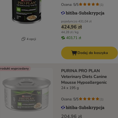
Ocena: 5/5
(
1
)
pojedynczo
431,04 zł
424,96 zł
44,28 zł / kg
403,71 zł
4 opcji
Dodaj do koszyka
rodukt wyprzedany
PURINA PRO PLAN
Veterinary Diets Canine
Mousse Hypoallergenic
24 x 195 g
Ocena: 5/5
(
1
)
204,96 zł