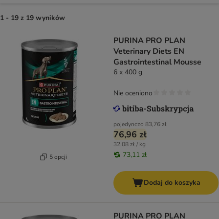
1 - 19 z 19 wyników
PURINA PRO PLAN
Veterinary Diets EN
Gastrointestinal Mousse
6 x 400 g
Nie oceniono
pojedynczo
83,76 zł
76,96 zł
32,08 zł / kg
73,11 zł
5 opcji
Dodaj do koszyka
PURINA PRO PLAN