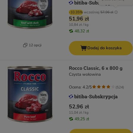
-10.35%
wcześniej
57,96 zł
51,96 zł
10,84 zł / kg
48,32 zł
12 opcji
Dodaj do koszyka
Rocco Classic, 6 x 800 g
Czysta wołowina
Ocena: 4.2/5
(
524
)
52,96 zł
11,04 zł / kg
49,25 zł