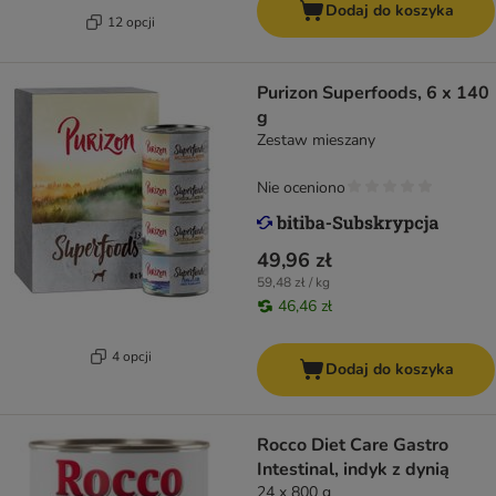
Dodaj do koszyka
12 opcji
Purizon Superfoods, 6 x 140
g
Zestaw mieszany
Nie oceniono
49,96 zł
59,48 zł / kg
46,46 zł
4 opcji
Dodaj do koszyka
Rocco Diet Care Gastro
Intestinal, indyk z dynią
24 x 800 g