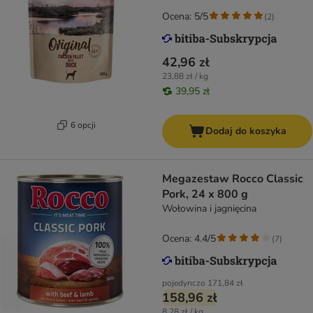
Ocena: 5/5
(
2
)
42,96 zł
23,88 zł / kg
39,95 zł
6 opcji
Dodaj do koszyka
Megazestaw Rocco Classic
Pork, 24 x 800 g
Wołowina i jagnięcina
Ocena: 4.4/5
(
7
)
pojedynczo
171,84 zł
158,96 zł
8,28 zł / kg