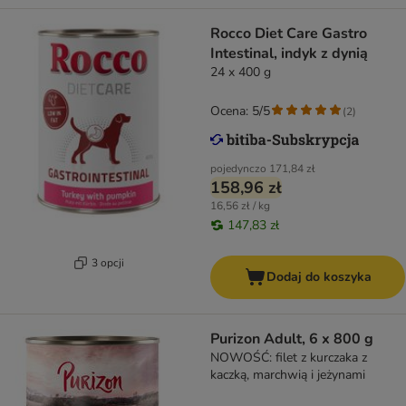
Rocco Diet Care Gastro
Intestinal, indyk z dynią
24 x 400 g
Ocena: 5/5
(
2
)
pojedynczo
171,84 zł
158,96 zł
16,56 zł / kg
147,83 zł
3 opcji
Dodaj do koszyka
Purizon Adult, 6 x 800 g
NOWOŚĆ: filet z kurczaka z
kaczką, marchwią i jeżynami