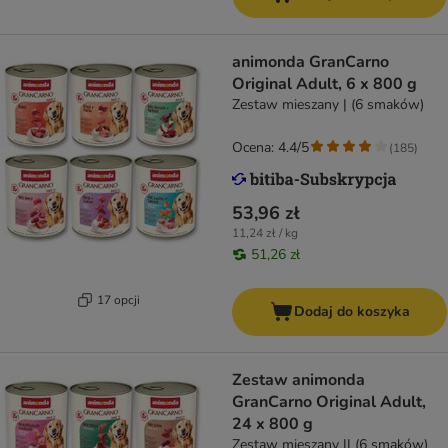
animonda GranCarno
Original Adult, 6 x 800 g
Zestaw mieszany | (6 smaków)
Ocena: 4.4/5
(
185
)
53,96 zł
11,24 zł / kg
51,26 zł
17 opcji
Dodaj do koszyka
Zestaw animonda
GranCarno Original Adult,
24 x 800 g
Zestaw mieszany II (6 smaków)