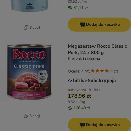
30,52 zł / kg
51,11 zł
Dodaj do koszyka
6 opcji
Megazestaw Rocco Classic
Pork, 24 x 800 g
Kurczak i cielęcina
Ocena: 4.4/5
(
7
)
pojedynczo
191,84 zł
178,96 zł
9,32 zł / kg
166,43 zł
5 opcji
Dodaj do koszyka