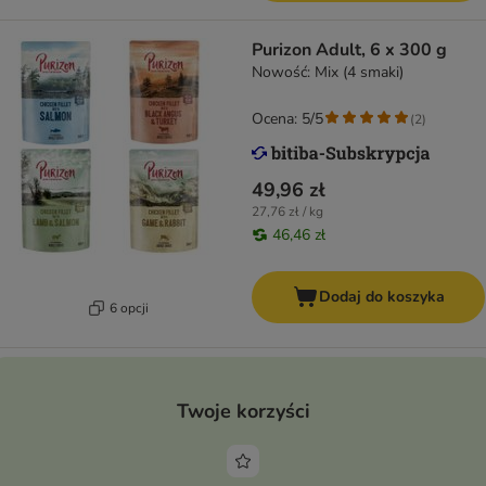
Purizon Adult, 6 x 300 g
Nowość: Mix (4 smaki)
Ocena: 5/5
(
2
)
49,96 zł
27,76 zł / kg
46,46 zł
Dodaj do koszyka
6 opcji
Twoje korzyści