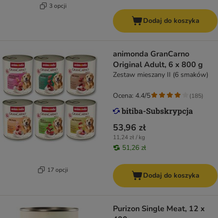
3 opcji
Dodaj do koszyka
animonda GranCarno
Original Adult, 6 x 800 g
Zestaw mieszany II (6 smaków)
Ocena: 4.4/5
(
185
)
53,96 zł
11,24 zł / kg
51,26 zł
17 opcji
Dodaj do koszyka
Purizon Single Meat, 12 x