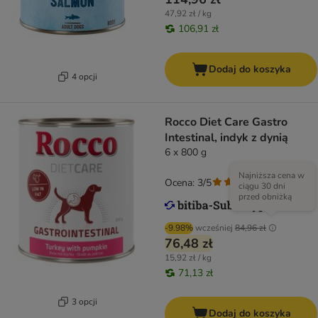
47,92 zł / kg
106,91 zł
Dodaj do koszyka
4 opcji
Rocco Diet Care Gastro
Intestinal, indyk z dynią
6 x 800 g
Najniższa cena w
Ocena: 3/5
(
1
)
ciągu 30 dni
przed obniżką
-9.98%
wcześniej
84,96 zł
76,48 zł
15,92 zł / kg
71,13 zł
3 opcji
Dodaj do koszyka