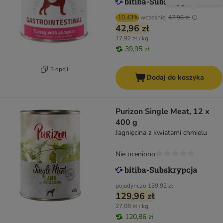
-10.43%
wcześniej
47,96 zł
42,96 zł
17,92 zł / kg
39,95 zł
3 opcji
Dodaj do koszyka
Purizon Single Meat, 12 x
400 g
Jagnięcina z kwiatami chmielu
Nie oceniono
pojedynczo
139,92 zł
129,96 zł
27,08 zł / kg
120,86 zł