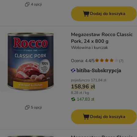
4 opcji
Dodaj do koszyka
Megazestaw Rocco Classic
Pork, 24 x 800 g
Wołowina i kurczak
Ocena: 4.4/5
(
7
)
pojedynczo
171,84 zł
158,96 zł
8,28 zł / kg
147,83 zł
5 opcji
Dodaj do koszyka