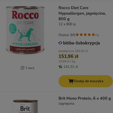
Rocco Diet Care
Hypoallergen, jagnięcina,
800 g
12 x 800 g
Ocena: 5/5
(
1
)
pojedynczo
161,92 zł
151,96 zł
15,84 zł / kg
141,32 zł
2 opcji
Dodaj do koszyka
Brit Mono Protein, 6 x 400 g
Jagnięcina