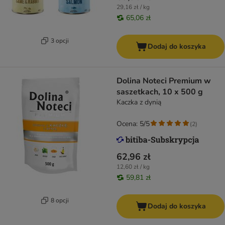
29,16 zł / kg
65,06 zł
3 opcji
Dodaj do koszyka
Dolina Noteci Premium w
saszetkach, 10 x 500 g
Kaczka z dynią
Ocena: 5/5
(
2
)
62,96 zł
12,60 zł / kg
59,81 zł
8 opcji
Dodaj do koszyka