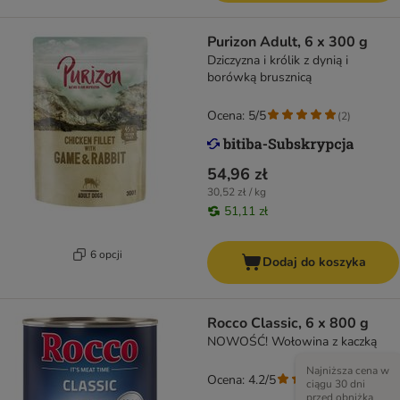
Purizon Adult, 6 x 300 g
Dziczyzna i królik z dynią i
borówką brusznicą
Ocena: 5/5
(
2
)
54,96 zł
30,52 zł / kg
51,11 zł
6 opcji
Dodaj do koszyka
Rocco Classic, 6 x 800 g
NOWOŚĆ! Wołowina z kaczką
Najniższa cena w
Ocena: 4.2/5
(
524
)
ciągu 30 dni
przed obniżką