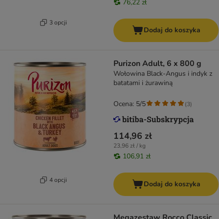
76,22 zł
3 opcji
Dodaj do koszyka
Purizon Adult, 6 x 800 g
Wołowina Black-Angus i indyk z
batatami i żurawiną
Ocena: 5/5
(
3
)
114,96 zł
23,96 zł / kg
106,91 zł
4 opcji
Dodaj do koszyka
Megazestaw Rocco Classic