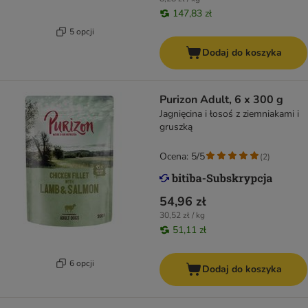
147,83 zł
5 opcji
Dodaj do koszyka
Purizon Adult, 6 x 300 g
Jagnięcina i łosoś z ziemniakami i
gruszką
Ocena: 5/5
(
2
)
54,96 zł
30,52 zł / kg
51,11 zł
6 opcji
Dodaj do koszyka