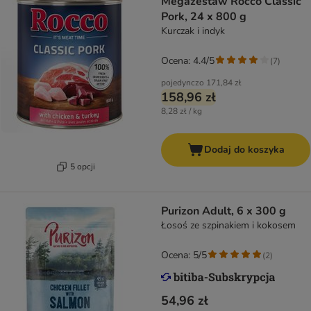
Megazestaw Rocco Classic
Pork, 24 x 800 g
Kurczak i indyk
Ocena: 4.4/5
(
7
)
pojedynczo
171,84 zł
158,96 zł
8,28 zł / kg
Dodaj do koszyka
5 opcji
Purizon Adult, 6 x 300 g
Łosoś ze szpinakiem i kokosem
Ocena: 5/5
(
2
)
54,96 zł