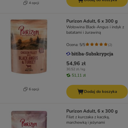
4 opcji
Purizon Adult, 6 x 300 g
Wołowina Black-Angus i indyk z
batatami i żurawiną
Ocena: 5/5
(
2
)
54,96 zł
30,52 zł / kg
51,11 zł
6 opcji
Dodaj do koszyka
Purizon Adult, 6 x 300 g
Filet z kurczaka z kaczką,
marchewką i jeżynami