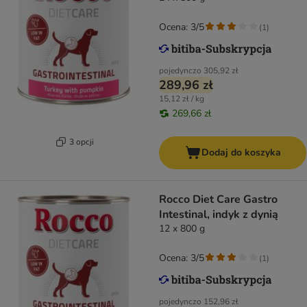
Ocena: 3/5
(
1
)
pojedynczo
305,92 zł
289,96 zł
15,12 zł / kg
269,66 zł
3 opcji
Dodaj do koszyka
Rocco Diet Care Gastro
Intestinal, indyk z dynią
12 x 800 g
Ocena: 3/5
(
1
)
pojedynczo
152,96 zł