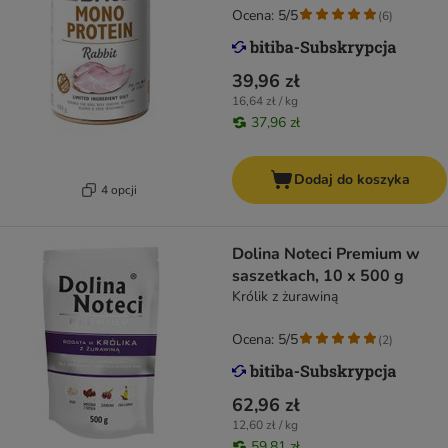
Ocena: 5/5
(
6
)
39,96 zł
16,64 zł / kg
37,96 zł
Dodaj do koszyka
4 opcji
Dolina Noteci Premium w
saszetkach, 10 x 500 g
Królik z żurawiną
Ocena: 5/5
(
2
)
62,96 zł
12,60 zł / kg
59,81 zł