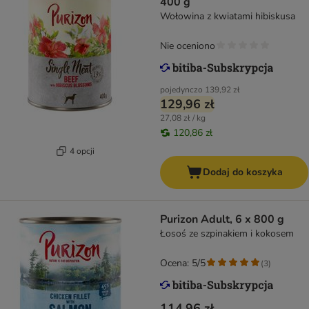
400 g
Wołowina z kwiatami hibiskusa
Nie oceniono
pojedynczo
139,92 zł
129,96 zł
27,08 zł / kg
120,86 zł
4 opcji
Dodaj do koszyka
Purizon Adult, 6 x 800 g
Łosoś ze szpinakiem i kokosem
Ocena: 5/5
(
3
)
114,96 zł