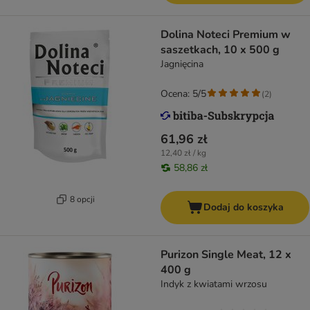
Dolina Noteci Premium w
saszetkach, 10 x 500 g
Jagnięcina
Ocena: 5/5
(
2
)
61,96 zł
12,40 zł / kg
58,86 zł
8 opcji
Dodaj do koszyka
Purizon Single Meat, 12 x
400 g
Indyk z kwiatami wrzosu