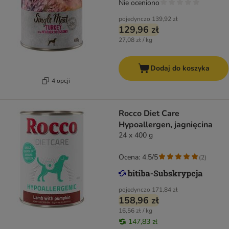
Nie oceniono
pojedynczo
139,92 zł
129,96 zł
27,08 zł / kg
Dodaj do koszyka
4 opcji
Rocco Diet Care
Hypoallergen, jagnięcina
24 x 400 g
Ocena: 4.5/5
(
2
)
pojedynczo
171,84 zł
158,96 zł
16,56 zł / kg
147,83 zł