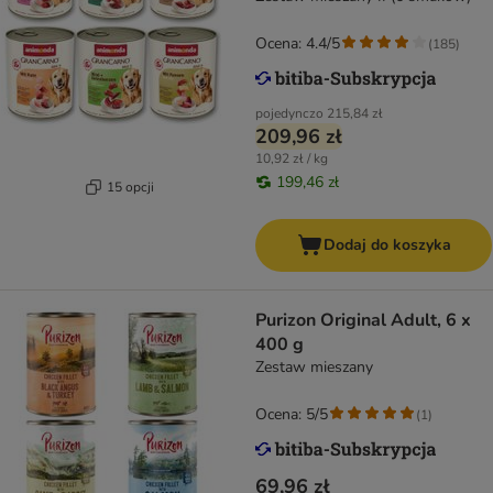
Ocena: 4.4/5
(
185
)
pojedynczo
215,84 zł
209,96 zł
10,92 zł / kg
199,46 zł
15 opcji
Dodaj do koszyka
Purizon Original Adult, 6 x
400 g
Zestaw mieszany
Ocena: 5/5
(
1
)
69,96 zł