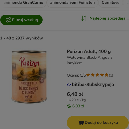
animonda GranCarno
animonda vom Feinsten
Carnilove
D
Najlepiej sprzedające
Filtruj według
1 - 48 z 2937 wyników
Purizon Adult, 400 g
Wołowina Black-Angus z
indykiem
Ocena: 5/5
(
1
)
6,48 zł
16,20 zł / kg
6,03 zł
Dodaj do koszyka