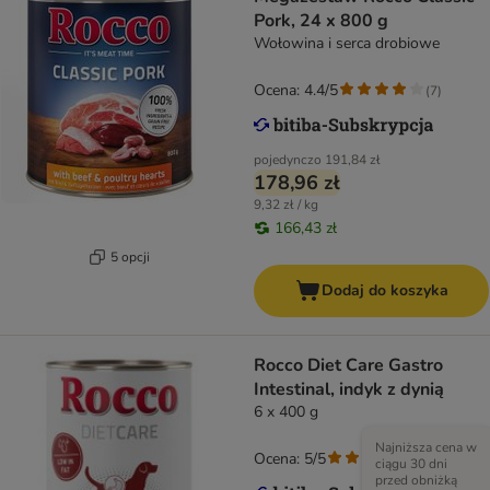
Pork, 24 x 800 g
Wołowina i serca drobiowe
Ocena: 4.4/5
(
7
)
pojedynczo
191,84 zł
178,96 zł
9,32 zł / kg
166,43 zł
5 opcji
Dodaj do koszyka
Rocco Diet Care Gastro
Intestinal, indyk z dynią
6 x 400 g
Najniższa cena w
Ocena: 5/5
(
2
)
ciągu 30 dni
przed obniżką