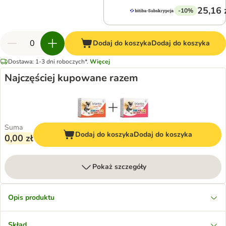
25,16 
-10%
Dodaj do koszyka
Dodaj do koszyka
Dostawa: 1-3 dni roboczych*.
Więcej
Najczęściej kupowane razem
Suma
Dodaj do koszyka
Dodaj do koszyka
0,00 zł
Pokaż szczegóły
Opis produktu
Skład