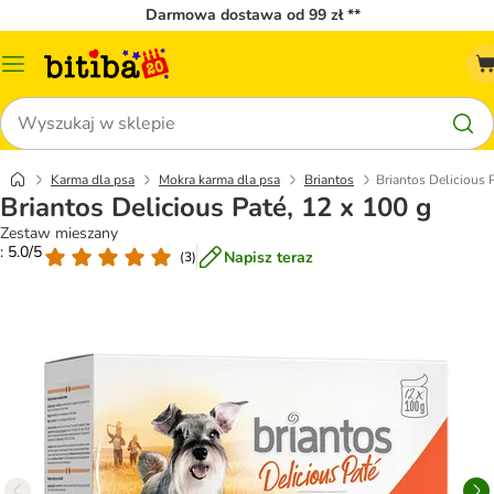
Darmowa dostawa od 99 zł **
Menu
katalogu
Szukaj
Karma dla psa
Mokra karma dla psa
Briantos
Briantos Delicious 
Briantos Delicious Paté, 12 x 100 g
Zestaw mieszany
: 5.0/5
Napisz teraz
(
3
)