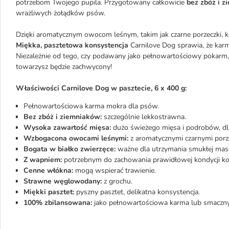
potrzebom Twojego pupila. Przygotowany całkowicie
bez zbóż i 
wrażliwych żołądków psów.
Dzięki aromatycznym owocom leśnym, takim jak czarne porzeczki,
Miękka, pasztetowa konsystencja
Carnilove Dog sprawia, że karma
Niezależnie od tego, czy podawany jako pełnowartościowy pokarm,
towarzysz będzie zachwycony!
Właściwości Carnilove Dog w pasztecie, 6 x 400 g:
Pełnowartościowa karma mokra dla psów.
Bez zbóż i ziemniaków:
szczególnie lekkostrawna.
Wysoka zawartość mięsa:
dużo świeżego mięsa i podrobów, dl
Wzbogacona owocami leśnymi:
z aromatycznymi czarnymi porz
Bogata w białko zwierzęce:
ważne dla utrzymania smukłej mas
Z wapniem:
potrzebnym do zachowania prawidłowej kondycji koś
Cenne włókna:
mogą wspierać trawienie.
Strawne węglowodany:
z grochu.
Miękki pasztet:
pyszny pasztet, delikatna konsystencja.
100% zbilansowana:
jako pełnowartościowa karma lub smaczny