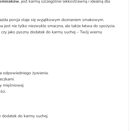
ziemniaków
, jest karmą szczególnie lekkostrawną i idealną dla
 każda porcja staje się wyjątkowym doznaniem smakowym.
 jest nie tylko niezwykle smaczna, ale także łatwa do spożycia.
 czy jako pyszny dodatek do karmy suchej – Twój wierny
a odpowiedniego żywienia.
eczkami.
y mięśniowej.
ci.
 dodatek do karmy suchej.