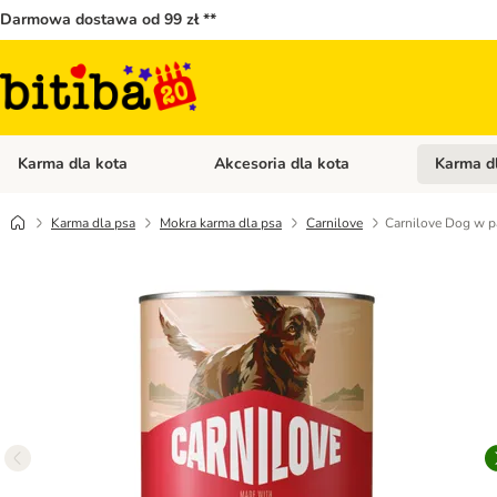
Darmowa dostawa od 99 zł **
Karma dla kota
Akcesoria dla kota
Karma d
Otwórz menu kategorii: Karma dla kota
Otwórz menu
Karma dla psa
Mokra karma dla psa
Carnilove
Carnilove Dog w pa