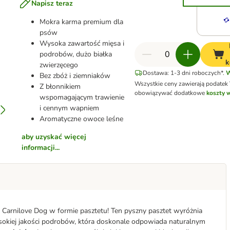
Napisz teraz
Mokra karma premium dla
psów
Wysoka zawartość mięsa i
podrobów, dużo białka
k
zwierzęcego
Dostawa: 1-3 dni roboczych*.
W
Bez zbóż i ziemniaków
Wszystkie ceny zawierają podatek
Z błonnikiem
obowiązywać dodatkowe
koszty 
wspomagającym trawienie
i cennym wapniem
Aromatyczne owoce leśne
aby uzyskać więcej
informacji...
je Carnilove Dog w formie pasztetu! Ten pyszny pasztet wyróżnia
sokiej jakości podrobów, która doskonale odpowiada naturalnym