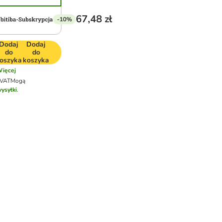
67,48 zł
-10%
Dodaj
Dodaj
do
do
oszyka
koszyka
ięcej
 VAT
Mogą
wysyłki
.