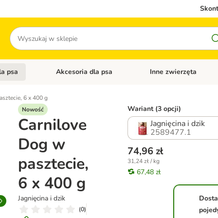
Skont
Szukaj
la psa
Akcesoria dla psa
Inne zwierzęta
 kategorii: Akcesoria dla kota
Otwórz menu kategorii: Karma dla psa
Otwórz menu kategorii: A
sztecie, 6 x 400 g
Wariant (3 opcji)
Nowość
Carnilove
Jagnięcina i dzik
2589477.1
Dog w
74,96 zł
pasztecie,
31,24 zł / kg
67,48 zł
6 x 400 g
Jagnięcina i dzik
Dost
(
0
)
pojed