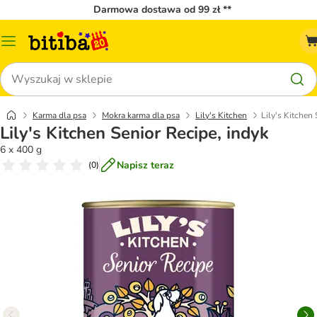
Darmowa dostawa od 99 zł **
Menu
katalogu
Szukaj
Karma dla psa
Mokra karma dla psa
Lily's Kitchen
Lily's Kitchen 
Lily's Kitchen Senior Recipe, indyk
6 x 400 g
Napisz teraz
(
0
)