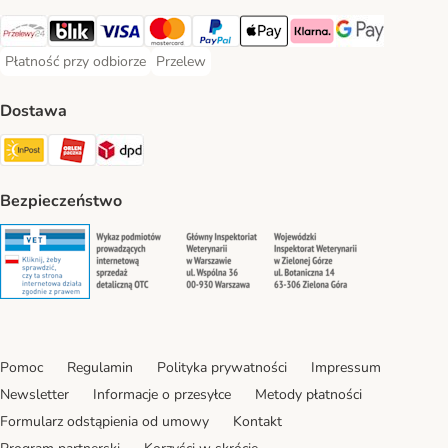
Przelewy24 Payment Method
Blik Payment Method
VISA Payment Method
MasterCard Payment Method
PayPal Payment Method
Apple Pay Payment Method
Klarna Payment Method
Google Pay Paym
Płatność przy odbiorze
Przelew
Płatność przy odbiorze Payment Method
Przelew Payment Method
Dostawa
InPost Shipping Method
ORLEN Paczka. Shipping Method
DPD Shipping Method
Bezpieczeństwo
Security
Security
Security
Security
Pomoc
Regulamin
Polityka prywatności
Impressum
Newsletter
Informacje o przesyłce
Metody płatności
Formularz odstąpienia od umowy
Kontakt