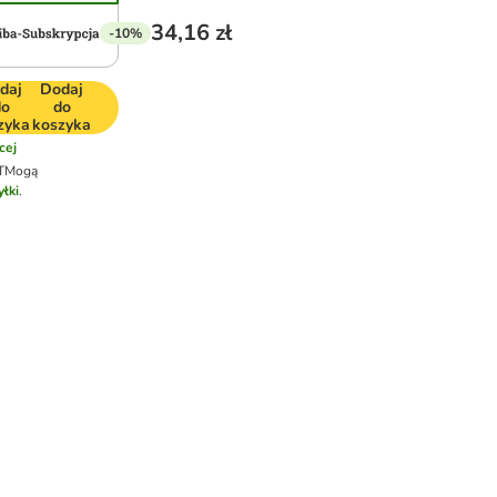
34,16 zł
-10%
daj
Dodaj
do
do
zyka
koszyka
cej
T
Mogą
łki
.