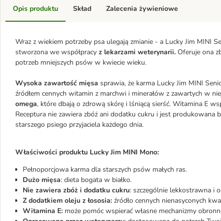
Opis produktu
Skład
Zalecenia żywieniowe
Wraz z wiekiem potrzeby psa ulegają zmianie - a Lucky Jim MINI S
stworzona we współpracy
z lekarzami weterynarii.
Oferuje ona zb
potrzeb mniejszych psów w kwiecie wieku.
Wysoka zawartość mięsa
sprawia, że karma Lucky Jim MINI Senio
źródłem cennych witamin z marchwi i minerałów z zawartych w nie
omega
, które dbają o zdrową skórę i lśniącą sierść. Witamina E
Receptura nie zawiera zbóż ani dodatku cukru i jest produkowana be
starszego psiego przyjaciela każdego dnia.
Właściwości produktu Lucky Jim MINI Mono:
Pełnoporcjowa karma dla starszych psów małych ras.
Dużo mięsa
: dieta bogata w białko.
Nie zawiera zbóż i dodatku cukru
: szczególnie lekkostrawna i
Z dodatkiem oleju z łososia:
źródło cennych nienasyconych kwas
Witamina E:
może pomóc wspierać własne mechanizmy obronne