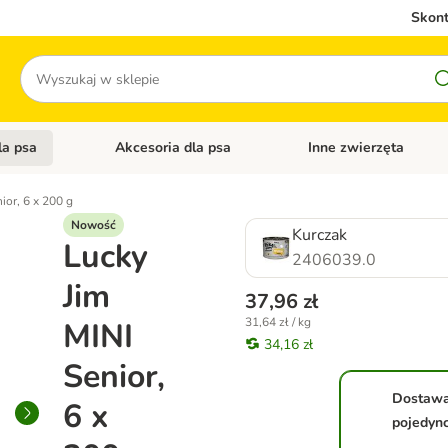
Skont
Szukaj
la psa
Akcesoria dla psa
Inne zwierzęta
 kategorii: Akcesoria dla kota
Otwórz menu kategorii: Karma dla psa
Otwórz menu kategorii: A
ior, 6 x 200 g
Nowość
Kurczak
Lucky
2406039.0
Jim
37,96 zł
31,64 zł / kg
MINI
34,16 zł
Senior,
Dostaw
6 x
pojedyn