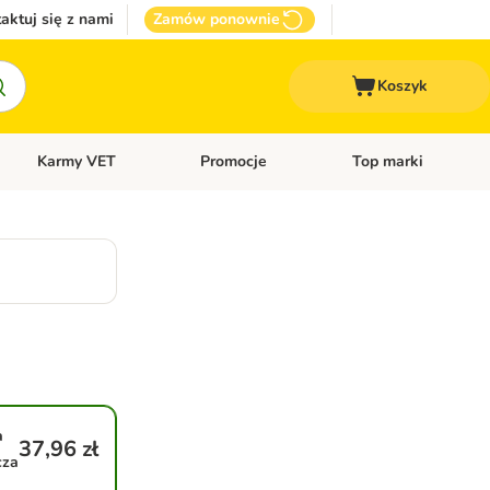
aktuj się z nami
Zamów ponownie
Koszyk
Karmy VET
Promocje
Top marki
kcesoria dla psa
Otwórz menu kategorii: Inne zwierzęta
Otwórz menu kategorii: Karmy VET
Otwórz menu kategorii
a
37,96 zł
cza