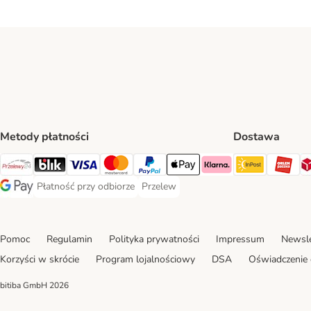
Metody płatności
Dostawa
InPost Sh
OR
Przelewy24 Payment Method
Blik Payment Method
VISA Payment Method
MasterCard Payment Method
PayPal Payment Method
Apple Pay Payment Method
Klarna Payment Method
Płatność przy odbiorze
Przelew
Płatność przy odbiorze Payment Method
Przelew Payment Method
Google Pay Payment Method
Pomoc
Regulamin
Polityka prywatności
Impressum
Newsle
Korzyści w skrócie
Program lojalnościowy
DSA
Oświadczenie 
bitiba GmbH
2026