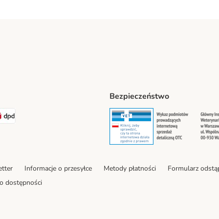
Bezpieczeństwo
ipping Method
LEN Paczka. Shipping Method
DPD Shipping Method
Security
Securit
tter
Informacje o przesyłce
Metody płatności
Formularz odstą
o dostępności