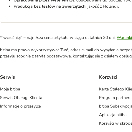
Opracowana przez weterynarzy
: dostosowana do potrzeb Twoj
Produkcja bez testów na zwierzętach:
jakość z Holandii.
*"wcześniej" = najniższa cena artykułu w ciągu ostatnich 30 dni.
Warunki
bitiba ma prawo wykorzystywać Twój adres e-mail do wysyłania bezpośr
przesyłu zgodnie z taryfą podstawową, kontaktując się z działem obsługi 
Serwis
Korzyści
Moja bitiba
Karta Stałego Kli
Serwis Obsługi Klienta
Program partners
Informacje o przesyłce
bitiba Subskrypcj
Aplikacja bitiba
Korzyści w skróci