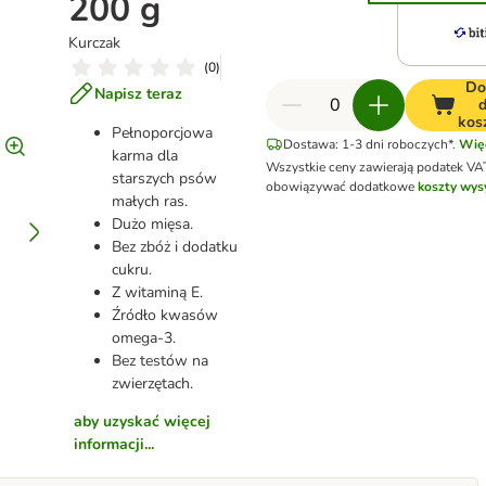
200 g
Kurczak
(
0
)
Do
Napisz teraz
kos
Pełnoporcjowa
Dostawa: 1-3 dni roboczych*.
Wię
karma dla
Wszystkie ceny zawierają podatek VA
starszych psów
obowiązywać dodatkowe
koszty wysy
małych ras.
Dużo mięsa.
Bez zbóż i dodatku
cukru.
Z witaminą E.
Źródło kwasów
omega-3.
Bez testów na
zwierzętach.
aby uzyskać więcej
informacji...