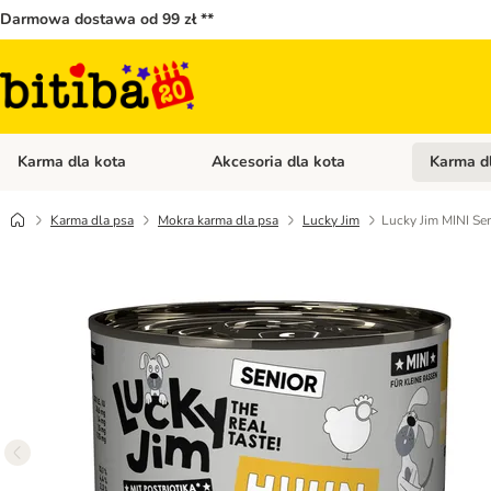
Darmowa dostawa od 99 zł **
Karma dla kota
Akcesoria dla kota
Karma d
Otwórz menu kategorii: Karma dla kota
Otwórz menu
Karma dla psa
Mokra karma dla psa
Lucky Jim
Lucky Jim MINI Sen