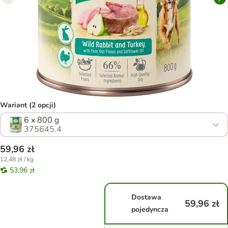
Wariant (2 opcji)
6 x 800 g
375645.4
59,96 zł
12,48 zł / kg
53,96 zł
Dostawa
59,96 zł
pojedyncza