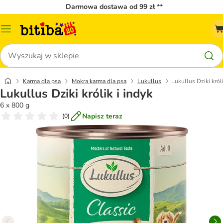
Darmowa dostawa od 99 zł **
Menu
katalogu
Szukaj
Karma dla psa
Mokra karma dla psa
Lukullus
Lukullus Dziki króli
Lukullus Dziki królik i indyk
6 x 800 g
Napisz teraz
(
0
)