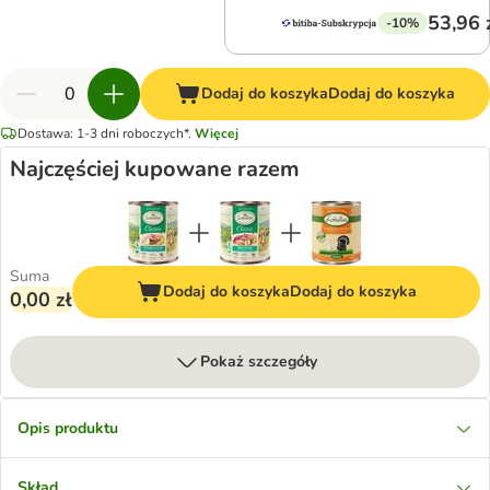
53,96 
-10%
Dodaj do koszyka
Dodaj do koszyka
Dostawa: 1-3 dni roboczych*.
Więcej
Najczęściej kupowane razem
Suma
Dodaj do koszyka
Dodaj do koszyka
0,00 zł
Pokaż szczegóły
Opis produktu
Skład