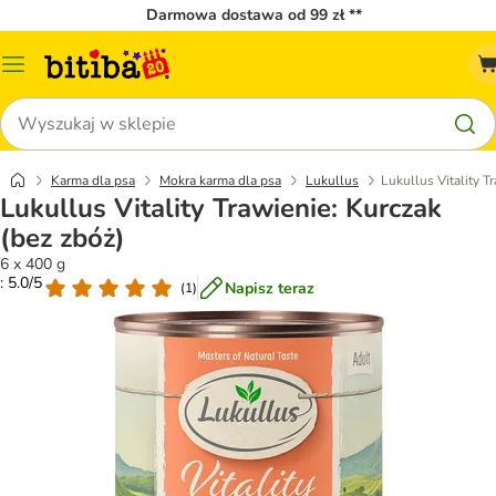
Darmowa dostawa od 99 zł **
Menu
katalogu
Szukaj
Karma dla psa
Mokra karma dla psa
Lukullus
Lukullus Vitality T
Lukullus Vitality Trawienie: Kurczak
(bez zbóż)
6 x 400 g
: 5.0/5
Napisz teraz
(
1
)