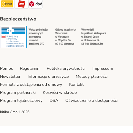
InPost Shipping Method
ORLEN Paczka. Shipping Method
DPD Shipping Method
Bezpieczeństwo
Security
Security
Security
Security
Pomoc
Regulamin
Polityka prywatności
Impressum
Newsletter
Informacje o przesyłce
Metody płatności
Formularz odstąpienia od umowy
Kontakt
Program partnerski
Korzyści w skrócie
Program lojalnościowy
DSA
Oświadczenie o dostępności
bitiba GmbH
2026