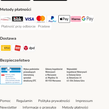
Metody płatności
Przelewy24 Payment Method
Blik Payment Method
VISA Payment Method
MasterCard Payment Method
PayPal Payment Method
Apple Pay Payment Method
Klarna Payment Method
Google Pay Paym
Płatność przy odbiorze
Przelew
Płatność przy odbiorze Payment Method
Przelew Payment Method
Dostawa
InPost Shipping Method
ORLEN Paczka. Shipping Method
DPD Shipping Method
Bezpieczeństwo
Security
Security
Security
Security
Pomoc
Regulamin
Polityka prywatności
Impressum
Newsletter
Informacje o przesyłce
Metody płatności