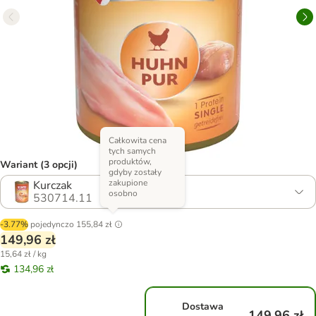
Całkowita cena
tych samych
produktów,
Wariant (3 opcji)
gdyby zostały
zakupione
Kurczak
osobno
530714.11
-3.77%
pojedynczo
155,84 zł
149,96 zł
15,64 zł / kg
134,96 zł
Dostawa
149,96 zł