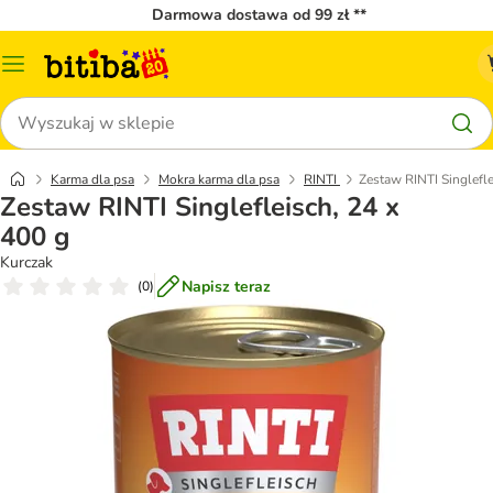
Darmowa dostawa od 99 zł **
Menu
katalogu
Szukaj
Karma dla psa
Mokra karma dla psa
RINTI
Zestaw RINTI Singlefle
Zestaw RINTI Singlefleisch, 24 x
400 g
Kurczak
Napisz teraz
(
0
)