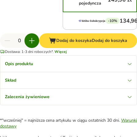
pojedyncza
134,96
-10%
Dodaj do koszyka
Dodaj do koszyka
Dostawa: 1-3 dni roboczych*.
Więcej
Opis produktu
Skład
Zalecenia żywieniowe
*"wcześniej" = najniższa cena artykułu w ciągu ostatnich 30 dni.
Warunki
dostawy