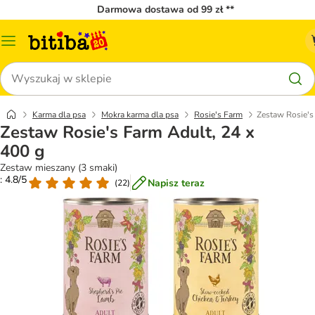
Darmowa dostawa od 99 zł **
Menu
katalogu
Szukaj
Karma dla psa
Mokra karma dla psa
Rosie's Farm
Zestaw Rosie's
Zestaw Rosie's Farm Adult, 24 x
400 g
Zestaw mieszany (3 smaki)
: 4.8/5
Napisz teraz
(
22
)