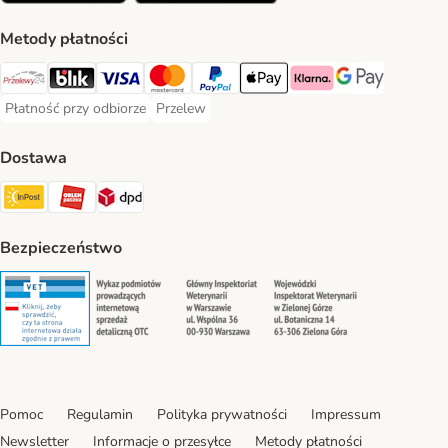
Metody płatności
Przelewy24 Payment Method
Blik Payment Method
VISA Payment Method
MasterCard Payment Method
PayPal Payment Method
Apple Pay Payment Method
Klarna Payment Method
Google Pay Paym
Płatność przy odbiorze
Przelew
Płatność przy odbiorze Payment Method
Przelew Payment Method
Dostawa
InPost Shipping Method
ORLEN Paczka. Shipping Method
DPD Shipping Method
Bezpieczeństwo
Security
Security
Security
Security
Pomoc
Regulamin
Polityka prywatności
Impressum
Newsletter
Informacje o przesyłce
Metody płatności