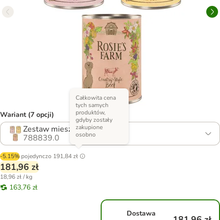
Całkowita cena
tych samych
produktów,
Wariant (7 opcji)
gdyby zostały
zakupione
Zestaw mieszany (3 smaki)
osobno
788839.0
-5.15%
pojedynczo
191,84 zł
181,96 zł
18,96 zł / kg
163,76 zł
Dostawa
181,96 zł