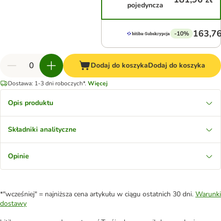
pojedyncza
163,76
-10%
Dodaj do koszyka
Dodaj do koszyka
Dostawa: 1-3 dni roboczych*.
Więcej
Opis produktu
Składniki analityczne
Opinie
*"wcześniej" = najniższa cena artykułu w ciągu ostatnich 30 dni.
Warunki
dostawy