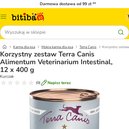
Darmowa dostawa od 99 zł **
Menu
katalogu
Szukaj
Karma dla psa
Mokra karma dla psa
Terra Canis
Korzystny zestaw
Korzystny zestaw Terra Canis
Alimentum Veterinarium Intestinal,
12 x 400 g
Kurczak
Napisz teraz
(
0
)