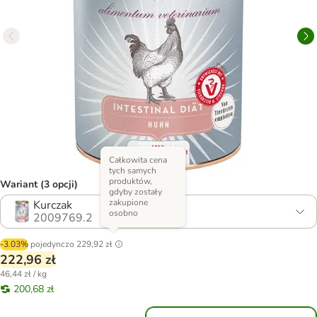
Całkowita cena
tych samych
produktów,
Wariant (3 opcji)
gdyby zostały
zakupione
Kurczak
osobno
2009769.2
-3.03%
pojedynczo
229,92 zł
222,96 zł
46,44 zł / kg
200,68 zł