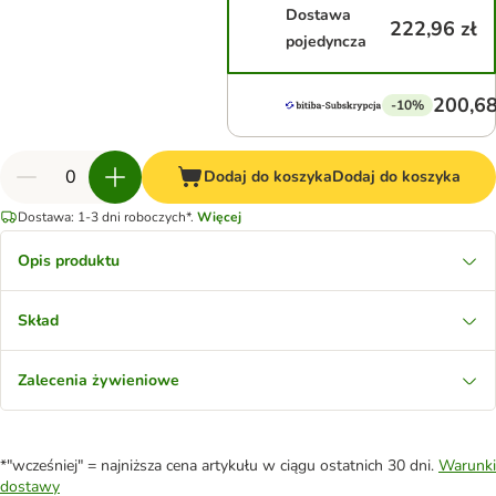
Dostawa
222,96 zł
pojedyncza
200,68
-10%
Dodaj do koszyka
Dodaj do koszyka
Dostawa: 1-3 dni roboczych*.
Więcej
Opis produktu
Skład
Zalecenia żywieniowe
*"wcześniej" = najniższa cena artykułu w ciągu ostatnich 30 dni.
Warunki
dostawy