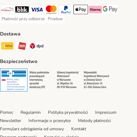
Przelewy24 Payment Method
Blik Payment Method
VISA Payment Method
MasterCard Payment Method
PayPal Payment Method
Apple Pay Payment Method
Klarna Payment Method
Google Pay Paym
Płatność przy odbiorze
Przelew
Płatność przy odbiorze Payment Method
Przelew Payment Method
Dostawa
InPost Shipping Method
ORLEN Paczka. Shipping Method
DPD Shipping Method
Bezpieczeństwo
Security
Security
Security
Security
Pomoc
Regulamin
Polityka prywatności
Impressum
Newsletter
Informacje o przesyłce
Metody płatności
Formularz odstąpienia od umowy
Kontakt