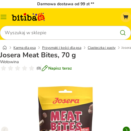
Darmowa dostawa od 99 zł **
Menu
katalogu
Szukaj
Karma dla psa
Przysmaki i kości dla psa
Ciasteczka i pasty
Josera
Josera Meat Bites, 70 g
Wołowina
Napisz teraz
(
0
)