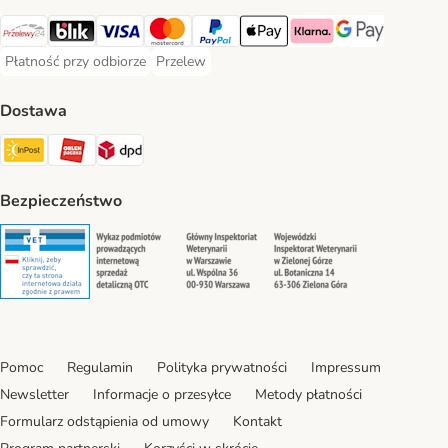
Przelewy24 Payment Method
Blik Payment Method
VISA Payment Method
MasterCard Payment Method
PayPal Payment Method
Apple Pay Payment Method
Klarna Payment Method
Google Pay Paym
Płatność przy odbiorze
Przelew
Płatność przy odbiorze Payment Method
Przelew Payment Method
Dostawa
InPost Shipping Method
ORLEN Paczka. Shipping Method
DPD Shipping Method
Bezpieczeństwo
Security
Security
Security
Security
Pomoc
Regulamin
Polityka prywatności
Impressum
Newsletter
Informacje o przesyłce
Metody płatności
Formularz odstąpienia od umowy
Kontakt