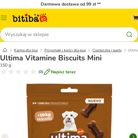
Darmowa dostawa od 99 zł **
Menu
katalogu
Szukaj
Karma dla psa
Przysmaki i kości dla psa
Ciasteczka i pasty
Ultima
Ultima Vitamine Biscuits Mini
150 g
Napisz teraz
(
0
)