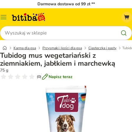
Darmowa dostawa od 99 zł **
Menu
katalogu
Szukaj
Karma dla psa
Przysmaki i kości dla psa
Ciasteczka i pasty
Tubid
Tubidog mus wegetariański z
ziemniakiem, jabłkiem i marchewką
75 g
Napisz teraz
(
0
)