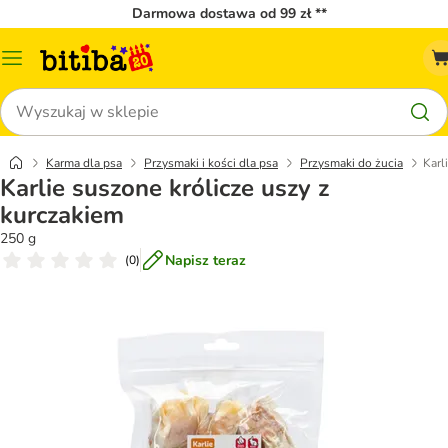
Darmowa dostawa od 99 zł **
Menu
katalogu
Szukaj
Karma dla psa
Przysmaki i kości dla psa
Przysmaki do żucia
Karl
Karlie suszone królicze uszy z
kurczakiem
250 g
Napisz teraz
(
0
)