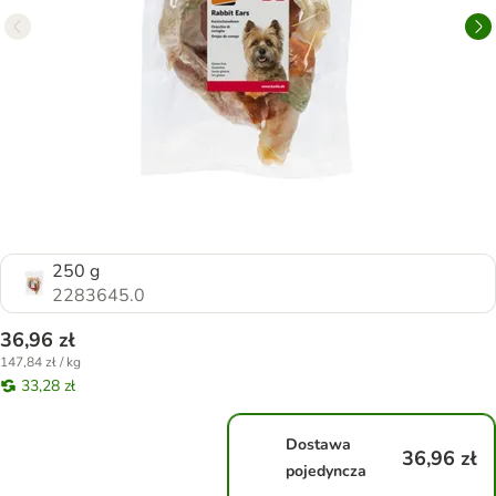
250 g
2283645.0
36,96 zł
147,84 zł / kg
33,28 zł
Dostawa
36,96 zł
pojedyncza