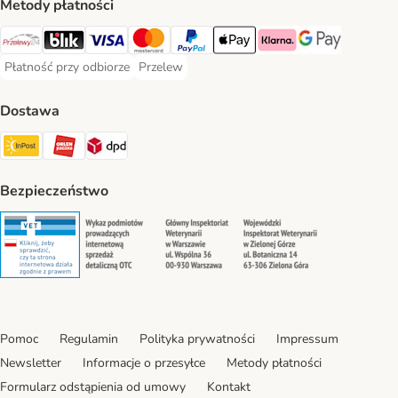
Metody płatności
Przelewy24 Payment Method
Blik Payment Method
VISA Payment Method
MasterCard Payment Method
PayPal Payment Method
Apple Pay Payment Method
Klarna Payment Method
Google Pay Paym
Płatność przy odbiorze
Przelew
Płatność przy odbiorze Payment Method
Przelew Payment Method
Dostawa
InPost Shipping Method
ORLEN Paczka. Shipping Method
DPD Shipping Method
Bezpieczeństwo
Security
Security
Security
Security
Pomoc
Regulamin
Polityka prywatności
Impressum
Newsletter
Informacje o przesyłce
Metody płatności
Formularz odstąpienia od umowy
Kontakt