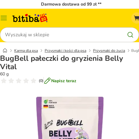
Darmowa dostawa od 99 zł **
Menu
katalogu
Szukaj
Karma dla psa
Przysmaki i kości dla psa
Przysmaki do żucia
BugB
BugBell pałeczki do gryzienia Belly
Vital
60 g
Napisz teraz
(
0
)