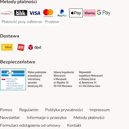
Metody płatności
Przelewy24 Payment Method
Blik Payment Method
VISA Payment Method
MasterCard Payment Method
PayPal Payment Method
Apple Pay Payment Method
Klarna Payment Method
Google Pay Paym
Płatność przy odbiorze
Przelew
Płatność przy odbiorze Payment Method
Przelew Payment Method
Dostawa
InPost Shipping Method
ORLEN Paczka. Shipping Method
DPD Shipping Method
Bezpieczeństwo
Security
Security
Security
Security
Pomoc
Regulamin
Polityka prywatności
Impressum
Newsletter
Informacje o przesyłce
Metody płatności
Formularz odstąpienia od umowy
Kontakt