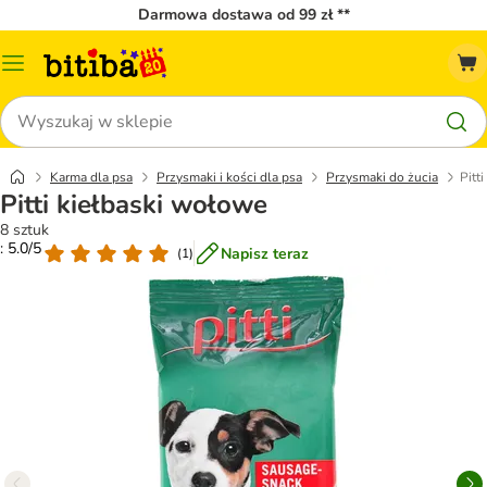
Darmowa dostawa od 99 zł **
Menu
katalogu
Szukaj
Karma dla psa
Przysmaki i kości dla psa
Przysmaki do żucia
Pitt
Pitti kiełbaski wołowe
8 sztuk
: 5.0/5
Napisz teraz
(
1
)