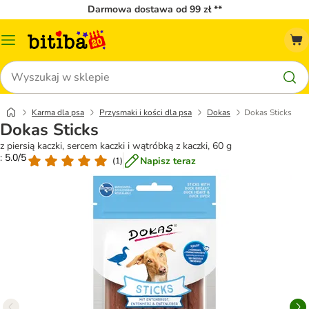
Darmowa dostawa od 99 zł **
Menu
katalogu
Szukaj
Karma dla psa
Przysmaki i kości dla psa
Dokas
Dokas Sticks
Dokas Sticks
z piersią kaczki, sercem kaczki i wątróbką z kaczki, 60 g
: 5.0/5
Napisz teraz
(
1
)