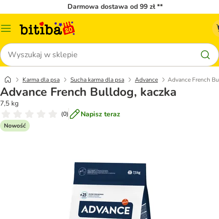
Darmowa dostawa od 99 zł **
Menu
katalogu
Szukaj
Karma dla psa
Sucha karma dla psa
Advance
Advance French Bu
Advance French Bulldog, kaczka
7,5 kg
Napisz teraz
(
0
)
Nowość