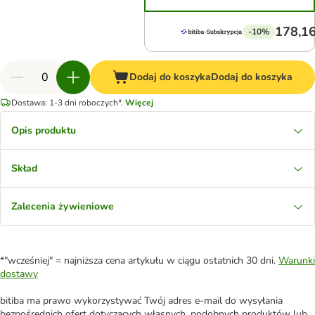
178,16
-10%
Dodaj do koszyka
Dodaj do koszyka
Dostawa: 1-3 dni roboczych*.
Więcej
Opis produktu
Skład
Zalecenia żywieniowe
*"wcześniej" = najniższa cena artykułu w ciągu ostatnich 30 dni.
Warunki
dostawy
bitiba ma prawo wykorzystywać Twój adres e-mail do wysyłania
bezpośrednich ofert dotyczących własnych, podobnych produktów lub