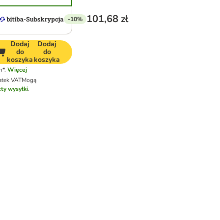
101,68 zł
-10%
Dodaj
Dodaj
do
do
koszyka
koszyka
h*.
Więcej
atek VAT
Mogą
ty wysyłki
.