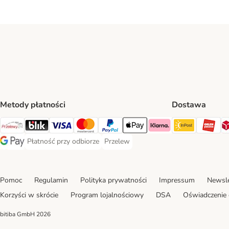
Metody płatności
Dostawa
InPost Sh
OR
Przelewy24 Payment Method
Blik Payment Method
VISA Payment Method
MasterCard Payment Method
PayPal Payment Method
Apple Pay Payment Method
Klarna Payment Method
Płatność przy odbiorze
Przelew
Płatność przy odbiorze Payment Method
Przelew Payment Method
Google Pay Payment Method
Pomoc
Regulamin
Polityka prywatności
Impressum
Newsle
Korzyści w skrócie
Program lojalnościowy
DSA
Oświadczenie 
bitiba GmbH
2026