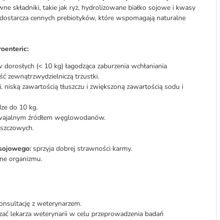
ne składniki, takie jak ryż, hydrolizowane białko sojowe i kwasy
 dostarcza cennych prebiotyków, które wspomagają naturalne
oenteric:
w dorosłych (< 10 kg) łagodząca zaburzenia wchłaniania
ć zewnątrzwydzielniczą trzustki.
 niską zawartością tłuszczu i zwiększoną zawartością sodu i
ze do 10 kg.
yswajalnym źródłem węglowodanów.
uszczowych.
 sojowego:
sprzyja dobrej strawności karmy.
ne organizmu.
onsultację z weterynarzem.
zać lekarza weterynarii w celu przeprowadzenia badań