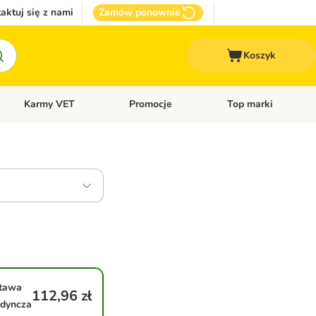
aktuj się z nami
Zamów ponownie
Koszyk
Karmy VET
Promocje
Top marki
kcesoria dla psa
Otwórz menu kategorii: Inne zwierzęta
Otwórz menu kategorii: Karmy VET
Otwórz menu kategorii
tawa
112,96 zł
edyncza