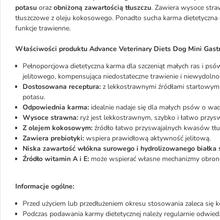
potasu
oraz
obniżoną zawartością tłuszczu
. Zawiera wysoce straw
tłuszczowe z oleju kokosowego. Ponadto sucha karma dietetyczna
funkcje trawienne.
Właściwości produktu Advance Veterinary Diets Dog Mini Gastr
Pełnoporcjowa dietetyczna karma dla szczeniąt małych ras i psó
jelitowego, kompensująca niedostateczne trawienie i niewydolnoś
Dostosowana receptura:
z lekkostrawnymi źródłami startowymi,
potasu.
Odpowiednia karma:
idealnie nadaje się dla małych psów o wad
Wysoce strawna:
ryż jest lekkostrawnym, szybko i łatwo prz
Z olejem kokosowym:
źródło łatwo przyswajalnych kwasów tł
Zawiera prebiotyki:
wspiera prawidłową aktywność jelitową.
Niska zawartość włókna surowego i hydrolizowanego białka
Źródło witamin A i E:
może wspierać własne mechanizmy obron
Informacje ogólne:
Przed użyciem lub przedłużeniem okresu stosowania zaleca się k
Podczas podawania karmy dietetycznej należy regularnie odwied