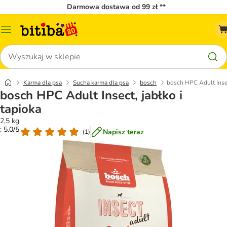
Darmowa dostawa od 99 zł **
Menu
katalogu
Szukaj
Karma dla psa
Sucha karma dla psa
bosch
bosch HPC Adult Insec
bosch HPC Adult Insect, jabłko i
tapioka
2,5 kg
: 5.0/5
Napisz teraz
(
1
)