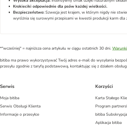
Wysoka akceptacja:
intensywny smak dzięki naturalnym skład
Krokieciki odpowiednie dla psów każdej wielkości.
Bezpieczeństwo:
Szwecja jest krajem, w którym nigdy nie stwie
wyróżnia się surowymi przepisami w kwestii produkcji karm dla z
*"wcześniej" = najniższa cena artykułu w ciągu ostatnich 30 dni.
Warunki
bitiba ma prawo wykorzystywać Twój adres e-mail do wysyłania bezpośr
przesyłu zgodnie z taryfą podstawową, kontaktując się z działem obsługi 
Serwis
Korzyści
Moja bitiba
Karta Stałego Kli
Serwis Obsługi Klienta
Program partners
Informacje o przesyłce
bitiba Subskrypcj
Aplikacja bitiba