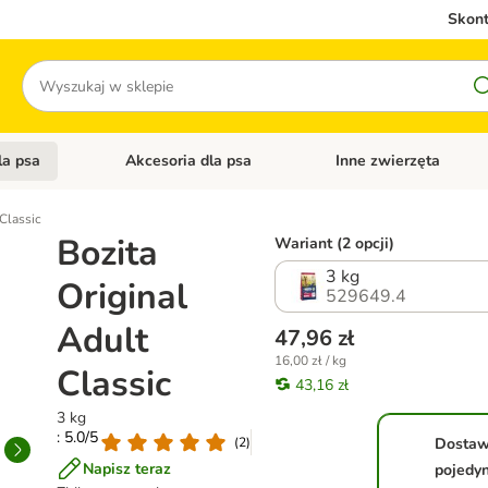
Skont
Szukaj
la psa
Akcesoria dla psa
Inne zwierzęta
 kategorii: Akcesoria dla kota
Otwórz menu kategorii: Karma dla psa
Otwórz menu kategorii: A
 Classic
Bozita
Wariant (2 opcji)
3 kg
Original
529649.4
Adult
47,96 zł
16,00 zł / kg
Classic
43,16 zł
3 kg
: 5.0/5
(
2
)
Dosta
Napisz teraz
pojedy