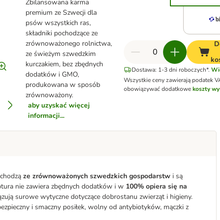
Zbilansowana karma
premium ze Szwecji dla
psów wszystkich ras,
składniki pochodzące ze
zrównoważonego rolnictwa,
D
ze świeżym szwedzkim
ko
kurczakiem, bez zbędnych
Dostawa: 1-3 dni roboczych*.
Wi
dodatków i GMO,
Wszystkie ceny zawierają podatek V
produkowana w sposób
obowiązywać dodatkowe
koszty wy
zrównoważony.
aby uzyskać więcej
informacji...
pochodzą
ze zrównoważonych szwedzkich gospodarstw
i są
ptura nie zawiera zbędnych dodatków i w
100% opiera się na
zują surowe wytyczne dotyczące dobrostanu zwierząt i higieny.
ezpieczny i smaczny posiłek, wolny od antybiotyków, mączki z