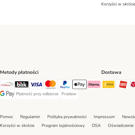
Korzyści w skróci
Metody płatności
Dostawa
InPost Sh
OR
Przelewy24 Payment Method
Blik Payment Method
VISA Payment Method
MasterCard Payment Method
PayPal Payment Method
Apple Pay Payment Method
Klarna Payment Method
Płatność przy odbiorze
Przelew
Płatność przy odbiorze Payment Method
Przelew Payment Method
Google Pay Payment Method
Pomoc
Regulamin
Polityka prywatności
Impressum
Newsle
Korzyści w skrócie
Program lojalnościowy
DSA
Oświadczenie 