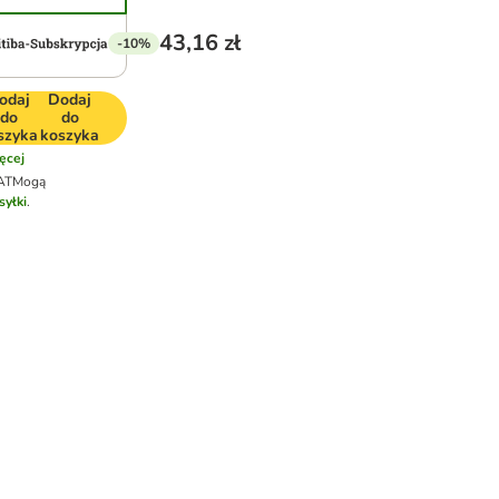
43,16 zł
-10%
odaj
Dodaj
do
do
szyka
koszyka
ęcej
AT
Mogą
syłki
.