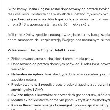
Skład karmy Bozita Original został dopasowany do potrzeb żywie
ras i wielkości. Dostarcza ona wszystkich substancji żywieniowyc
mięso kurczaka ze szwedzkich gospodarstw
zapewnia intensywny
omega 3 i 6 wspomagają lśniącą sierść i miękką skórę.
Jeśli chcesz żyć w zgodzie z naturą, uważaj jakie karmy kupujesz dl
dobre samopoczucie i rozpieszczają Twojego psa naturalnymi składn
Właściwości Bozita Original Adult Classic
:
Zbilansowana karma sucha jakości premium dla psów.
Dopasowana do potrzeb dorosłych psów od 1. roku życia, prowad
wielkości.
Naturalna receptura:
brak zbędnych dodatków i składniki pocho
zgodzie z naturą.
Produkowane w Szwecji:
proces produkcji zgodny z surowymi p
antybiotyków i GMO.
Świeże mięso z kurczaka:
ze szwedzkich gospodarstw, źródło w
Idealny skład:
dostarcza dorosłym psom wszystkich niezbędnych
Kwasy tłuszczowe omega-3 i omega-6:
poprawiają stan skóry i 