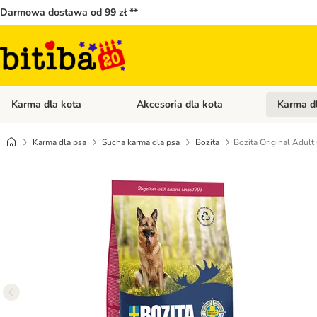
Darmowa dostawa od 99 zł **
Karma dla kota
Akcesoria dla kota
Karma d
Otwórz menu kategorii: Karma dla kota
Otwórz menu
Karma dla psa
Sucha karma dla psa
Bozita
Bozita Original Adult