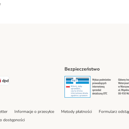
e
Bezpieczeństwo
ipping Method
LEN Paczka. Shipping Method
DPD Shipping Method
Security
Securit
tter
Informacje o przesyłce
Metody płatności
Formularz odstą
o dostępności