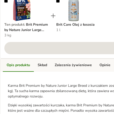
Brit Premium by Nature Junior Large Breed, kurczak
Brit Care Olej z łososia
Ten produkt
:
Brit Premium
Brit Care Olej z łososia
by Nature Junior Large
1 l
Breed, kurczak
3 kg
Opis produktu
Skład
Zalecenia żywieniowe
Opinie
Karma Brit Premium by Nature Junior Large Breed z kurczakiem zo
kg). Ta sucha karma zapewnia zbilansowaną dietę, która zawiera w
optymalnego rozwoju.
Dzięki wysokiej zawartości kurczaka, karma Brit Premium by Nature
które jest ważne dla szczupłych mięśni. Ponadto wysoka zawartoś