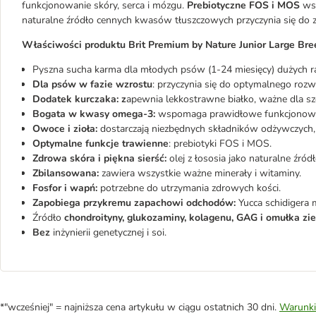
funkcjonowanie skóry, serca i mózgu.
Prebiotyczne FOS i MOS
wsp
naturalne źródło cennych kwasów tłuszczowych przyczynia się do zdr
Właściwości produktu Brit Premium by Nature Junior Large Bree
Pyszna sucha karma dla młodych psów (1-24 miesięcy) dużych ra
Dla psów w fazie wzrostu
: przyczynia się do optymalnego rozw
Dodatek kurczaka: z
apewnia lekkostrawne białko, ważne dla sz
Bogata w kwasy omega-3:
wspomaga prawidłowe funkcjonowan
Owoce i zioła:
dostarczają niezbędnych składników odżywczych,
Optymalne funkcje trawienne
: prebiotyki FOS i MOS.
Zdrowa skóra i piękna sierść:
olej z łososia jako naturalne źr
Zbilansowana:
zawiera wszystkie ważne minerały i witaminy.
Fosfor i wapń:
potrzebne do utrzymania zdrowych kości.
Zapobiega przykremu zapachowi odchodów:
Yucca schidigera 
Źródło
chondroityny, glukozaminy, kolagenu, GAG i omułka z
Bez
inżynierii genetycznej i soi.
*"wcześniej" = najniższa cena artykułu w ciągu ostatnich 30 dni.
Warunki