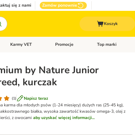
aktuj się z nami
Zamów ponownie
Koszyk
Karmy VET
Promocje
Top marki
kcesoria dla psa
Otwórz menu kategorii: Inne zwierzęta
Otwórz menu kategorii: Karmy VET
Otwórz menu kategorii
emium by Nature Junior
reed, kurczak
Napisz teraz
(
1
)
a karma dla młodych psów (1-24 miesięcy) dużych ras (25-45 kg),
o lekkostrawnego białka, wysoka zawartość kwasów omega-3, olej z
sierści, z owocami
aby uzyskać więcej informacji...