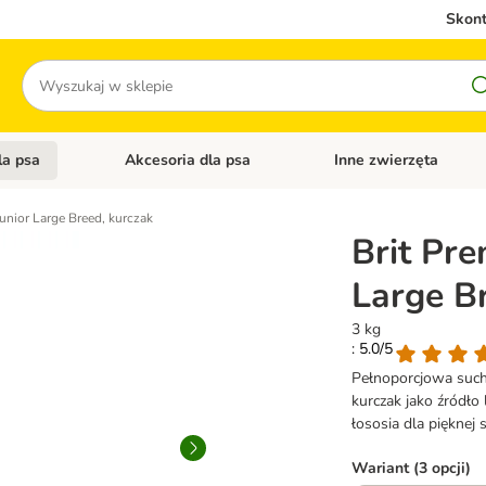
Skont
Szukaj
la psa
Akcesoria dla psa
Inne zwierzęta
 kategorii: Akcesoria dla kota
Otwórz menu kategorii: Karma dla psa
Otwórz menu kategorii: A
unior Large Breed, kurczak
Brit Pr
Large B
3 kg
: 5.0/5
Pełnoporcjowa such
kurczak jako źródł
łososia dla pięknej 
Wariant (3 opcji)