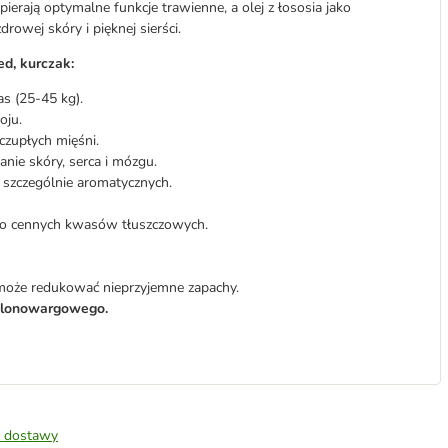
ierają optymalne funkcje trawienne, a olej z łososia jako
owej skóry i pięknej sierści.
d, kurczak:
s (25-45 kg).
oju.
czupłych mięśni.
ie skóry, serca i mózgu.
 szczególnie aromatycznych.
ódło cennych kwasów tłuszczowych.
może redukować nieprzyjemne zapachy.
ielonowargowego.
 dostawy