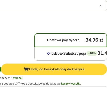
34,96 zł
Dostawa pojedyncza
31,4
-10%
Dodaj do koszyka
Dodaj do koszyka
oboczych*.
Więcej
ają podatek VAT
Mogą obowiązywać dodatkowe
koszty wysyłki
.