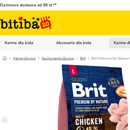
Darmowa dostawa od 99 zł **
Karma dla kota
Akcesoria dla kota
Karma d
Otwórz menu kategorii: Karma dla kota
Otwórz menu
Karma dla psa
Sucha karma dla psa
Brit
Brit Premium by Nature J