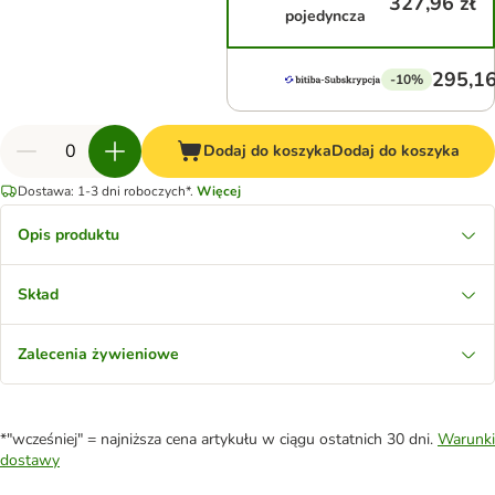
327,96 zł
pojedyncza
295,16
-10%
Dodaj do koszyka
Dodaj do koszyka
Dostawa: 1-3 dni roboczych*.
Więcej
Opis produktu
Skład
Zalecenia żywieniowe
*"wcześniej" = najniższa cena artykułu w ciągu ostatnich 30 dni.
Warunki
dostawy