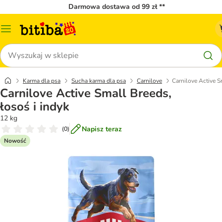
Darmowa dostawa od 99 zł **
Menu
katalogu
Szukaj
Karma dla psa
Sucha karma dla psa
Carnilove
Carnilove Active S
Carnilove Active Small Breeds,
łosoś i indyk
12 kg
Napisz teraz
(
0
)
Nowość