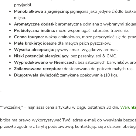
przyjaciół.
Monobiałkowa z jagnięciną:
jagnięcina jako jedyne źródło białk
mięsa.
Aromatyczne dodatki:
aromatyczna odmiana z wybranymi ziołam
Prebiotyczna inulina:
może wspomagać naturalne trawienie.
Cenna tauryna:
ważny aminokwas, może przyczyniać się do pra
Małe krokiety:
idealne dla małych psich pyszczków.
Wysoka akceptacja:
pyszny smak, wyjątkowy aromat.
Niski potencjał alergizujący:
bez pszenicy, soi & GMO.
Wyprodukowano w Niemczech:
bez sztucznych barwników, ar
Zbilansowana receptura:
dostosowana do potrzeb małych ras.
Długotrwała świeżość:
zamykane opakowanie (10 kg).
*"wcześniej" = najniższa cena artykułu w ciągu ostatnich 30 dni.
Warunki
bitiba ma prawo wykorzystywać Twój adres e-mail do wysyłania bezpośr
przesyłu zgodnie z taryfą podstawową, kontaktując się z działem obsługi 