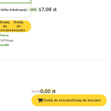
17,08 zł
-10%
Dodaj
Dodaj
do
do
koszyka
koszyka
Więcej
 VAT
Mogą
wysyłki
.
0,00 zł
Suma
Dodaj do koszyka
Dodaj do koszyka