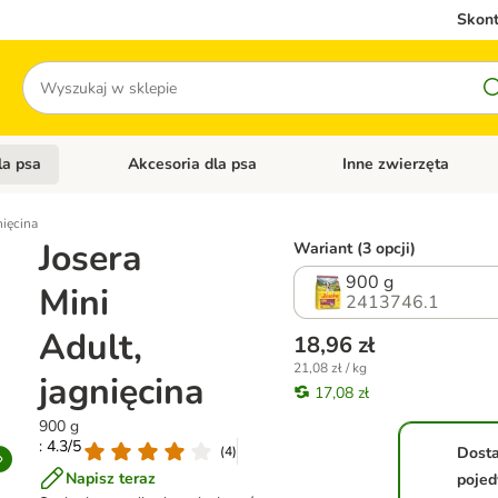
Skont
Szukaj
la psa
Akcesoria dla psa
Inne zwierzęta
 kategorii: Akcesoria dla kota
Otwórz menu kategorii: Karma dla psa
Otwórz menu kategorii: A
nięcina
Josera
Wariant (3 opcji)
900 g
Mini
2413746.1
Adult,
18,96 zł
21,08 zł / kg
jagnięcina
17,08 zł
900 g
: 4.3/5
(
4
)
Dost
Napisz teraz
pojed