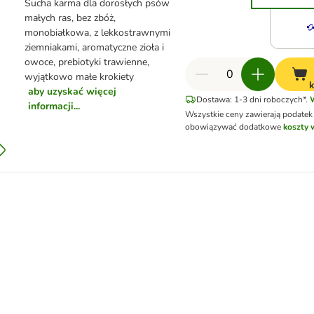
Sucha karma dla dorosłych psów
małych ras, bez zbóż,
monobiałkowa, z lekkostrawnymi
ziemniakami, aromatyczne zioła i
owoce, prebiotyki trawienne,
wyjątkowo małe krokiety
aby uzyskać więcej
Dostawa: 1-3 dni roboczych*.
informacji...
Wszystkie ceny zawierają podatek
obowiązywać dodatkowe
koszty 