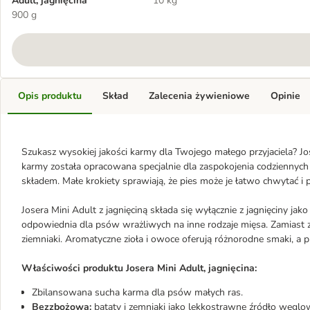
Adult, jagnięcina
10 kg
900 g
Opis produktu
Skład
Zalecenia żywieniowe
Opinie
Szukasz wysokiej jakości karmy dla Twojego małego przyjaciela? Jo
karmy została opracowana specjalnie dla zaspokojenia codzienn
składem. Małe krokiety sprawiają, że pies może je łatwo chwytać i
Josera Mini Adult z jagnięciną składa się wyłącznie z jagnięciny jako
odpowiednia dla psów wrażliwych na inne rodzaje mięsa. Zamiast z
ziemniaki. Aromatyczne zioła i owoce oferują różnorodne smaki, a 
Właściwości produktu Josera Mini Adult, jagnięcina:
Zbilansowana sucha karma dla psów małych ras.
Bezzbożowa:
bataty i zemniaki jako lekkostrawne źródło węg