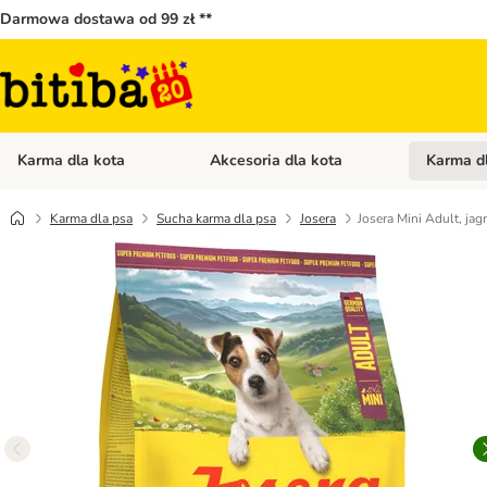
Darmowa dostawa od 99 zł **
Karma dla kota
Akcesoria dla kota
Karma d
Otwórz menu kategorii: Karma dla kota
Otwórz menu
Karma dla psa
Sucha karma dla psa
Josera
Josera Mini Adult, jag