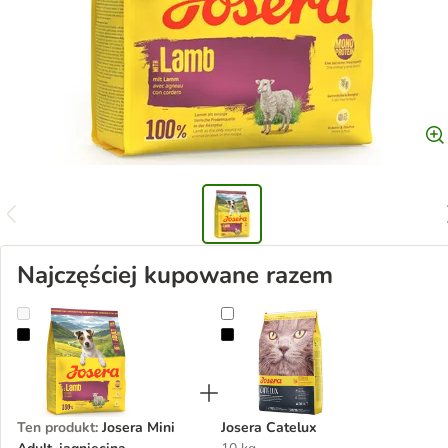
Najczęściej kupowane razem
Josera Mini Adult, jagnięcina
Josera Catelux
Ten produkt
:
Josera Mini
Josera Catelux