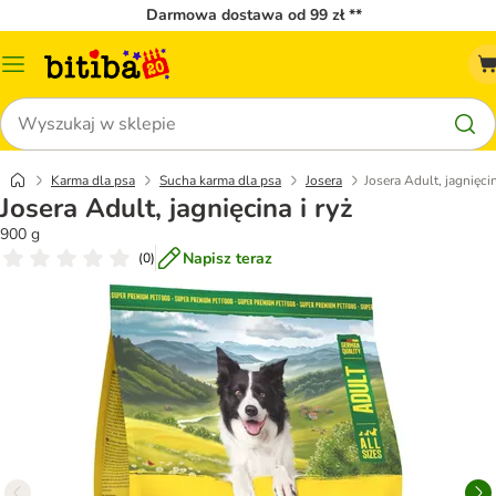
Darmowa dostawa od 99 zł **
Menu
katalogu
Szukaj
Karma dla psa
Sucha karma dla psa
Josera
Josera Adult, jagnięcin
Josera Adult, jagnięcina i ryż
900 g
Napisz teraz
(
0
)