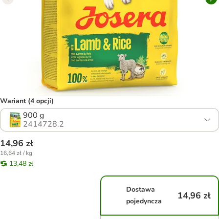
Wariant (4 opcji)
900 g
2414728.2
14,96 zł
16,64 zł / kg
13,48 zł
Dostawa
14,96 zł
pojedyncza