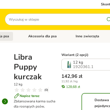
Skont
Szukaj
la psa
Akcesoria dla psa
Inne zwierzęta
 kategorii: Akcesoria dla kota
Otwórz menu kategorii: Karma dla psa
Otwórz menu kategorii: A
Libra
Wariant (2 opcji)
12 kg
Puppy
1920361.1
kurczak
142,96 zł
11,92 zł / kg
12 kg
128,68 zł
(
0
)
Napisz teraz
Dostawa
Zbilansowana karma sucha
pojedync
dla rosnących psów,