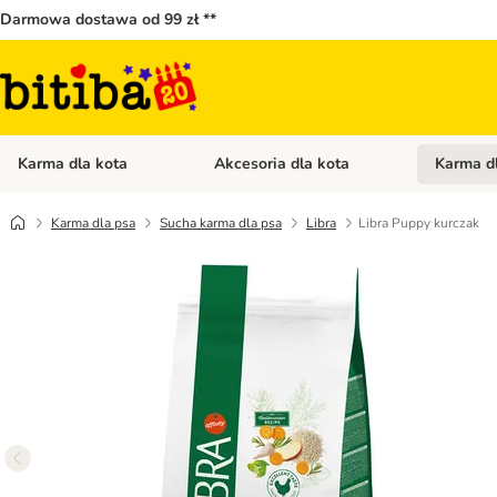
Darmowa dostawa od 99 zł **
Karma dla kota
Akcesoria dla kota
Karma d
Otwórz menu kategorii: Karma dla kota
Otwórz menu
Karma dla psa
Sucha karma dla psa
Libra
Libra Puppy kurczak