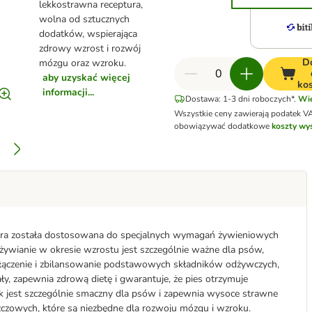
lekkostrawna receptura,
wolna od sztucznych
dodatków, wspierająca
zdrowy wzrost i rozwój
D
mózgu oraz wzroku.
aby uzyskać więcej
ko
informacji...
Dostawa: 1-3 dni roboczych*.
Wię
Wszystkie ceny zawierają podatek V
obowiązywać dodatkowe
koszty wys
tóra została dostosowana do specjalnych wymagań żywieniowych
ywianie w okresie wzrostu jest szczególnie ważne dla psów,
ołączenie i zbilansowanie podstawowych składników odżywczych,
ały, zapewnia zdrową dietę i gwarantuje, że pies otrzymuje
ak jest szczególnie smaczny dla psów i zapewnia wysoce strawne
szczowych, które są niezbędne dla rozwoju mózgu i wzroku.