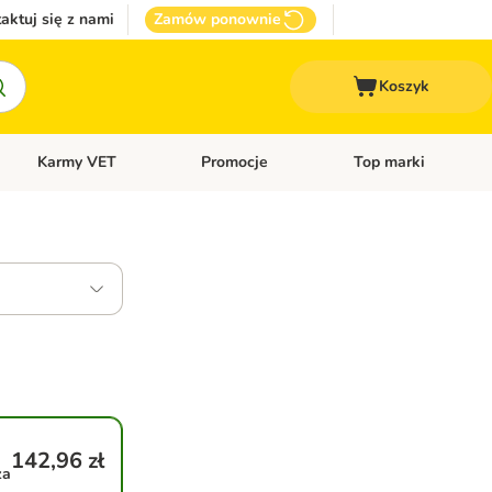
aktuj się z nami
Zamów ponownie
Koszyk
Karmy VET
Promocje
Top marki
kcesoria dla psa
Otwórz menu kategorii: Inne zwierzęta
Otwórz menu kategorii: Karmy VET
Otwórz menu kategorii
142,96 zł
za