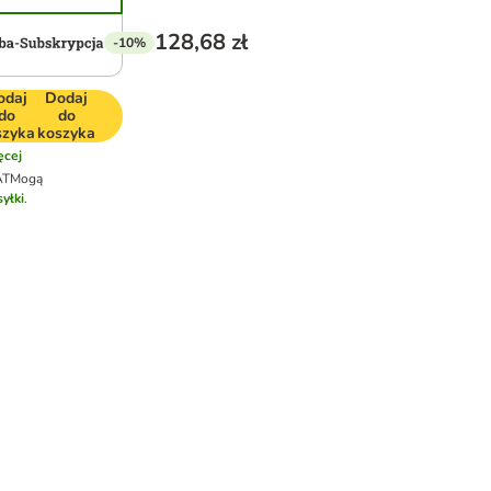
128,68 zł
-10%
odaj
Dodaj
do
do
szyka
koszyka
cej
AT
Mogą
yłki
.