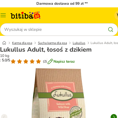
Darmowa dostawa od 99 zł **
Menu
katalogu
Szukaj
Karma dla psa
Sucha karma dla psa
Lukullus
Lukullus Adult, ło
Lukullus Adult, łosoś z dzikiem
10 kg
: 5.0/5
Napisz teraz
(
2
)