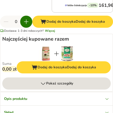
161,96
-10%
Dodaj do koszyka
Dodaj do koszyka
Dostawa: 1-3 dni roboczych*.
Więcej
Najczęściej kupowane razem
Suma
Dodaj do koszyka
Dodaj do koszyka
0,00 zł
Pokaż szczegóły
Opis produktu
Skład