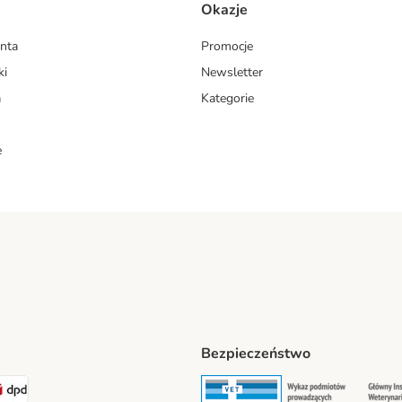
Okazje
enta
Promocje
ki
Newsletter
a
Kategorie
e
Bezpieczeństwo
ipping Method
LEN Paczka. Shipping Method
DPD Shipping Method
Security
Securit