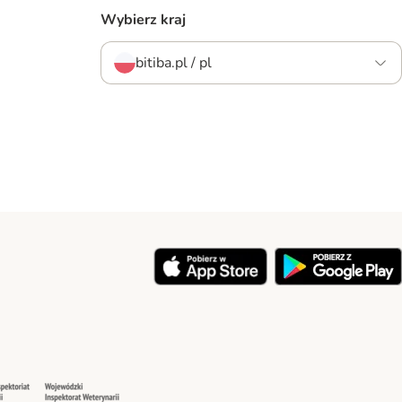
Wybierz kraj
bitiba.pl / pl
y
Security
Security