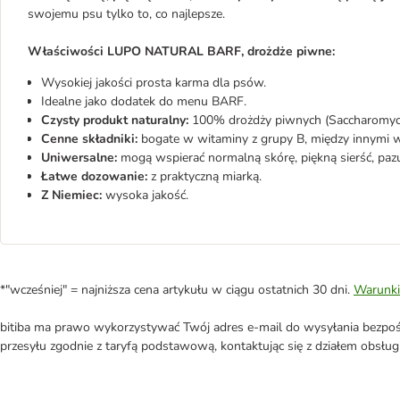
swojemu psu tylko to, co najlepsze.
Właściwości LUPO NATURAL BARF, drożdże piwne:
Wysokiej jakości prosta karma dla psów.
Idealne jako dodatek do menu BARF.
Czysty produkt naturalny:
100% drożdży piwnych (Saccharomyces
Cenne składniki:
bogate w witaminy z grupy B, między innymi 
Uniwersalne:
mogą wspierać normalną skórę, piękną sierść, pazury
Łatwe dozowanie:
z praktyczną miarką.
Z Niemiec:
wysoka jakość.
*"wcześniej" = najniższa cena artykułu w ciągu ostatnich 30 dni.
Warunki
bitiba ma prawo wykorzystywać Twój adres e-mail do wysyłania bezpośr
przesyłu zgodnie z taryfą podstawową, kontaktując się z działem obsługi 