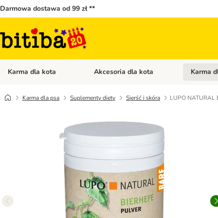
Darmowa dostawa od 99 zł **
Karma dla kota
Akcesoria dla kota
Karma d
Otwórz menu kategorii: Karma dla kota
Otwórz menu
Karma dla psa
Suplementy diety
Sierść i skóra
LUPO NATURAL B