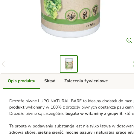
Opis produktu
Skład
Zalecenia żywieniowe
Drożdże piwne LUPO NATURAL BARF to idealny dodatek do menu 
produkt
wykonany w 100% z drożdży piwnych dostarcza psu cennyc
Drożdże piwne są szczególnie
bogate w witaminy z grupy B
, któr
Ta prosta w podawaniu substancja jest nie tylko łatwa w dozowan
zdrową skórę, piękną sierść, mocne pazury i naturalną pracę jel