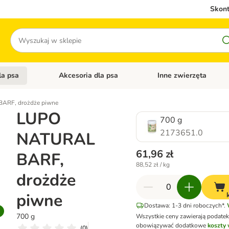
Skont
Szukaj
la psa
Akcesoria dla psa
Inne zwierzęta
 kategorii: Akcesoria dla kota
Otwórz menu kategorii: Karma dla psa
Otwórz menu kategorii: A
ARF, drożdże piwne
LUPO
700 g
2173651.0
NATURAL
61,96 zł
BARF,
88,52 zł / kg
drożdże
piwne
Dostawa: 1-3 dni roboczych*.
700 g
Wszystkie ceny zawierają podate
obowiązywać dodatkowe
koszty 
(
0
)