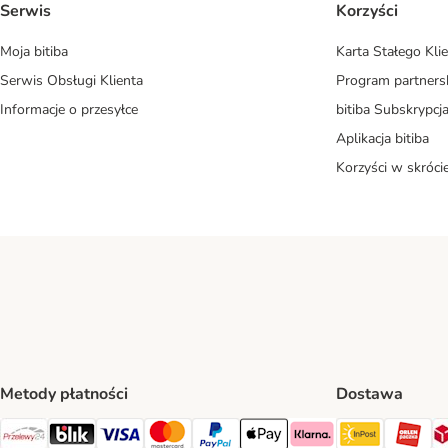
Serwis
Korzyści
Moja bitiba
Karta Stałego Kli
Serwis Obsługi Klienta
Program partners
Informacje o przesyłce
bitiba Subskrypcj
Aplikacja bitiba
Korzyści w skróci
Metody płatności
Dostawa
InPost Sh
OR
Przelewy24 Payment Method
Blik Payment Method
VISA Payment Method
MasterCard Payment Method
PayPal Payment Method
Apple Pay Payment Method
Klarna Payment Method