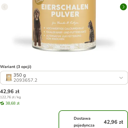
Wariant (3 opcji)
350 g
2093657.2
42,96 zł
122,76 zł / kg
38,68 zł
Dostawa
42,96 zł
pojedyncza