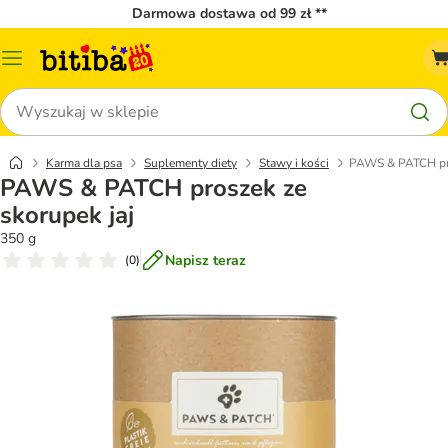
Darmowa dostawa od 99 zł **
Menu
katalogu
Szukaj
Karma dla psa
Suplementy diety
Stawy i kości
PAWS & PATCH pro
PAWS & PATCH proszek ze
skorupek jaj
350 g
Napisz teraz
(
0
)