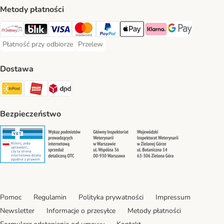
Metody płatności
Przelewy24 Payment Method
Blik Payment Method
VISA Payment Method
MasterCard Payment Method
PayPal Payment Method
Apple Pay Payment Method
Klarna Payment Method
Google Pay Paym
Płatność przy odbiorze
Przelew
Płatność przy odbiorze Payment Method
Przelew Payment Method
Dostawa
InPost Shipping Method
ORLEN Paczka. Shipping Method
DPD Shipping Method
Bezpieczeństwo
Security
Security
Security
Security
Pomoc
Regulamin
Polityka prywatności
Impressum
Newsletter
Informacje o przesyłce
Metody płatności