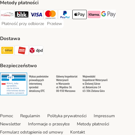
Metody płatności
Przelewy24 Payment Method
Blik Payment Method
VISA Payment Method
MasterCard Payment Method
PayPal Payment Method
Apple Pay Payment Method
Klarna Payment Method
Google Pay Paym
Płatność przy odbiorze
Przelew
Płatność przy odbiorze Payment Method
Przelew Payment Method
Dostawa
InPost Shipping Method
ORLEN Paczka. Shipping Method
DPD Shipping Method
Bezpieczeństwo
Security
Security
Security
Security
Pomoc
Regulamin
Polityka prywatności
Impressum
Newsletter
Informacje o przesyłce
Metody płatności
Formularz odstąpienia od umowy
Kontakt