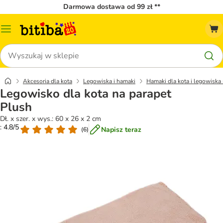
Darmowa dostawa od 99 zł **
Menu
katalogu
Szukaj
Akcesoria dla kota
Legowiska i hamaki
Hamaki dla kota i legowiska 
Legowisko dla kota na parapet
Plush
Dł. x szer. x wys.: 60 x 26 x 2 cm
: 4.8/5
Napisz teraz
(
6
)