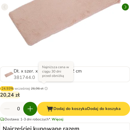
Najniższa cena w
Dł. x szer. x wys.: 60 x 26 x 2 cm
ciągu 30 dni
przed obniżką
381744.0
-24.93%
wcześniej
26,96 zł
20,24 zł
Dodaj do koszyka
Dodaj do koszyka
Dostawa: 1-3 dni roboczych*.
Więcej
Najczęściej kupowane razem