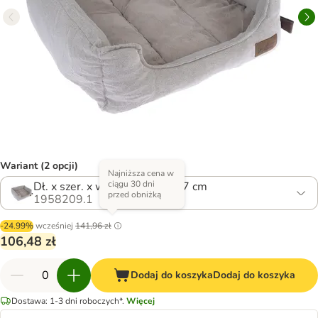
Wariant (2 opcji)
Najniższa cena w
ciągu 30 dni
Dł. x szer. x wys.: 50 x 43 x 17 cm
przed obniżką
1958209.1
-24.99%
wcześniej
141,96 zł
106,48 zł
Dodaj do koszyka
Dodaj do koszyka
Dostawa: 1-3 dni roboczych*.
Więcej