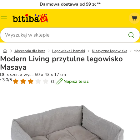
Darmowa dostawa od 99 zł **
Menu
katalogu
Szukaj
Akcesoria dla kota
Legowiska i hamaki
Klasyczne legowiska
Mod
Modern Living przytulne legowisko
Masaya
Dł. x szer. x wys.: 50 x 43 x 17 cm
: 3.0/5
Napisz teraz
(
1
)