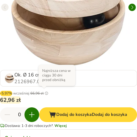
Najniższa cena w
Ok. Ø 16 cm
ciągu 30 dni
przed obniżką
2126967.0
-5.97%
wcześniej
66,96 zł
62,96 zł
Dodaj do koszyka
Dodaj do koszyka
Dostawa: 1-3 dni roboczych*.
Więcej