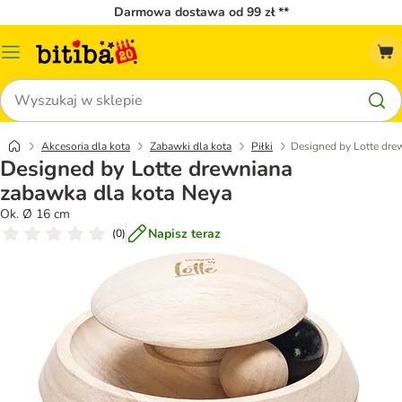
Darmowa dostawa od 99 zł **
Menu
katalogu
Szukaj
Akcesoria dla kota
Zabawki dla kota
Piłki
Designed by Lotte dre
Designed by Lotte drewniana
zabawka dla kota Neya
Ok. Ø 16 cm
Napisz teraz
(
0
)