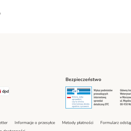
e
Bezpieczeństwo
ipping Method
LEN Paczka. Shipping Method
DPD Shipping Method
Security
Securit
tter
Informacje o przesyłce
Metody płatności
Formularz odstą