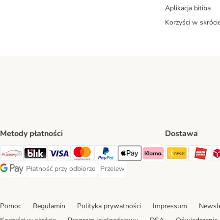
Aplikacja bitiba
Korzyści w skróci
Metody płatności
Dostawa
InPost Sh
OR
Przelewy24 Payment Method
Blik Payment Method
VISA Payment Method
MasterCard Payment Method
PayPal Payment Method
Apple Pay Payment Method
Klarna Payment Method
Płatność przy odbiorze
Przelew
Płatność przy odbiorze Payment Method
Przelew Payment Method
Google Pay Payment Method
Pomoc
Regulamin
Polityka prywatności
Impressum
Newsle