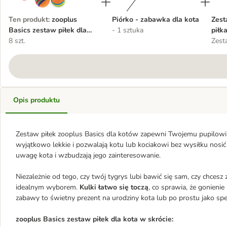
Ten produkt
:
zooplus
Piórko - zabawka dla kota
Zest
Basics zestaw piłek dla
- 1 sztuka
piłk
kota
8 szt.
Zest
Opis produktu
Zestaw piłek zooplus Basics dla kotów zapewni Twojemu pupilowi 
wyjątkowo lekkie i pozwalają kotu lub kociakowi bez wysiłku nosi
uwagę kota i wzbudzają jego zainteresowanie.
Niezależnie od tego, czy twój tygrys lubi bawić się sam, czy chces
idealnym wyborem.
Kulki łatwo się toczą
, co sprawia, że gonienie
zabawy to świetny prezent na urodziny kota lub po prostu jako spe
zooplus Basics zestaw piłek dla kota w skrócie: