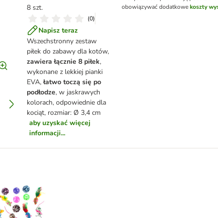
8 szt.
obowiązywać dodatkowe
koszty wys
(
0
)
Napisz teraz
Wszechstronny zestaw
piłek do zabawy dla kotów,
zawiera łącznie 8 piłek
,
wykonane z lekkiej pianki
EVA,
łatwo toczą się po
podłodze
, w jaskrawych
kolorach, odpowiednie dla
kociąt, rozmiar: Ø 3,4 cm
aby uzyskać więcej
informacji...
staw zabawek dla kota z piłkami i myszkami