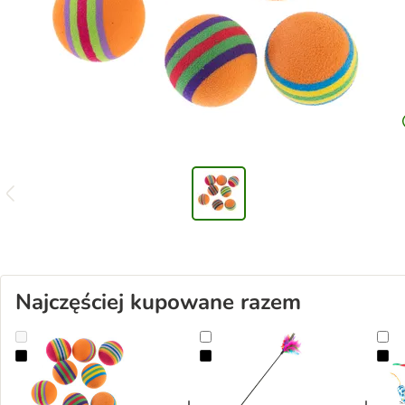
Najczęściej kupowane razem
zooplus Basics zestaw piłek dla kota
Piórko - zabawka dla kota
Ze