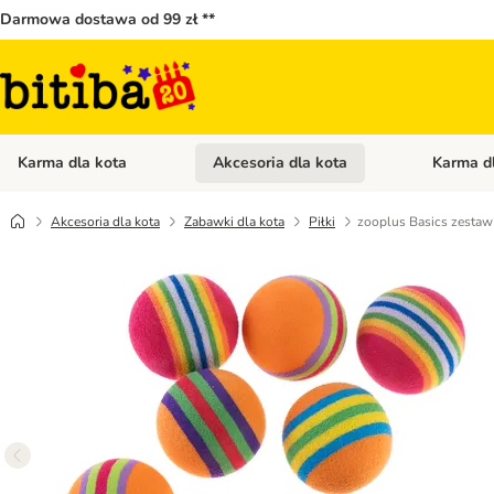
Darmowa dostawa od 99 zł **
Karma dla kota
Akcesoria dla kota
Karma d
Otwórz menu kategorii: Karma dla kota
Otwórz menu
Akcesoria dla kota
Zabawki dla kota
Piłki
zooplus Basics zestaw 