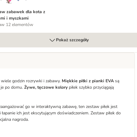
aw zabawek dla kota z
ami i myszkami
aw 12 elementów
Pokaż szczegóły
wiele godzin rozrywki i zabawy.
Miękkie piłki z pianki EVA
są
ć je po domu.
Żywe, tęczowe kolory
piłek szybko przyciągają
z zaangażować go w interaktywną zabawę, ten zestaw piłek jest
 i łapanie ich jest ekscytującym doświadczeniem. Zestaw piłek do
cjalna nagroda.