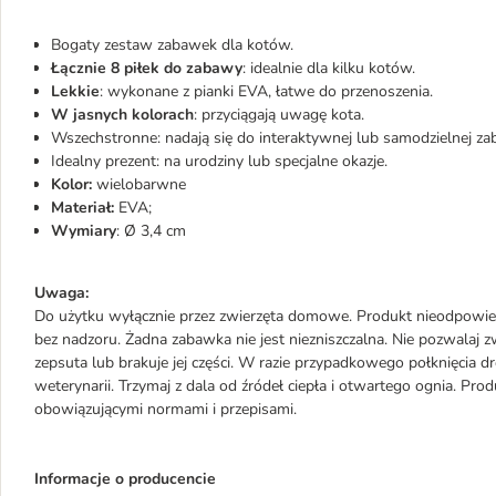
Bogaty zestaw zabawek dla kotów.
Łącznie 8 piłek do zabawy
: idealnie dla kilku kotów.
Lekkie
: wykonane z pianki EVA, łatwe do przenoszenia.
W jasnych kolorach
: przyciągają uwagę kota.
Wszechstronne: nadają się do interaktywnej lub samodzielnej za
Idealny prezent: na urodziny lub specjalne okazje.
Kolor:
wielobarwne
Materiał:
EVA;
Wymiary
: Ø 3,4 cm
Uwaga:
Do użytku wyłącznie przez zwierzęta domowe. Produkt nieodpowied
bez nadzoru. Żadna zabawka nie jest niezniszczalna. Nie pozwalaj zw
zepsuta lub brakuje jej części. W razie przypadkowego połknięcia d
weterynarii. Trzymaj z dala od źródeł ciepła i otwartego ognia. Pro
obowiązującymi normami i przepisami.
Informacje o producencie