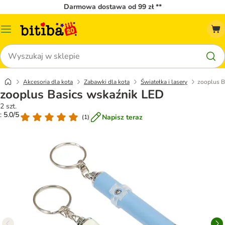
Darmowa dostawa od 99 zł **
Menu
katalogu
Szukaj
Akcesoria dla kota
Zabawki dla kota
Światełka i lasery
zooplus B
zooplus Basics wskaźnik LED
2 szt.
: 5.0/5
Napisz teraz
(
1
)