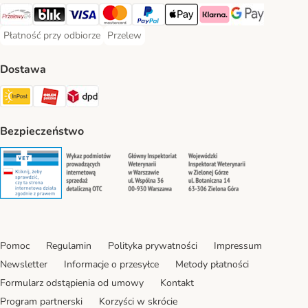
Przelewy24 Payment Method
Blik Payment Method
VISA Payment Method
MasterCard Payment Method
PayPal Payment Method
Apple Pay Payment Method
Klarna Payment Method
Google Pay Paym
Płatność przy odbiorze
Przelew
Płatność przy odbiorze Payment Method
Przelew Payment Method
Dostawa
InPost Shipping Method
ORLEN Paczka. Shipping Method
DPD Shipping Method
Bezpieczeństwo
Security
Security
Security
Security
Pomoc
Regulamin
Polityka prywatności
Impressum
Newsletter
Informacje o przesyłce
Metody płatności
Formularz odstąpienia od umowy
Kontakt
Program partnerski
Korzyści w skrócie