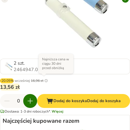
Najniższa cena w
2 szt.
ciągu 30 dni
przed obniżką
2464947.0
-20.05%
wcześniej
16,96 zł
13,56 zł
Dodaj do koszyka
Dodaj do koszyka
Dostawa: 1-3 dni roboczych*.
Więcej
Najczęściej kupowane razem