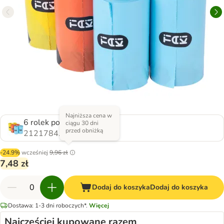
Najniższa cena w
6 rolek po 20 woreczków
ciągu 30 dni
przed obniżką
2121784.0
-24.9%
wcześniej
9,96 zł
7,48 zł
Dodaj do koszyka
Dodaj do koszyka
Dostawa: 1-3 dni roboczych*.
Więcej
Najczęściej kupowane razem