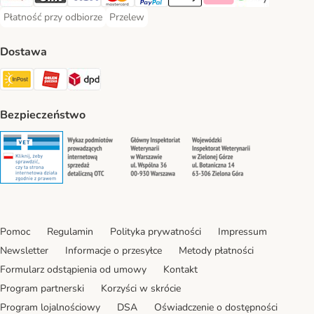
Przelewy24 Payment Method
Blik Payment Method
VISA Payment Method
MasterCard Payment Method
PayPal Payment Method
Apple Pay Payment Method
Klarna Payment Method
Google Pay Paym
Płatność przy odbiorze
Przelew
Płatność przy odbiorze Payment Method
Przelew Payment Method
Dostawa
InPost Shipping Method
ORLEN Paczka. Shipping Method
DPD Shipping Method
Bezpieczeństwo
Security
Security
Security
Security
Pomoc
Regulamin
Polityka prywatności
Impressum
Newsletter
Informacje o przesyłce
Metody płatności
Formularz odstąpienia od umowy
Kontakt
Program partnerski
Korzyści w skrócie
Program lojalnościowy
DSA
Oświadczenie o dostępności