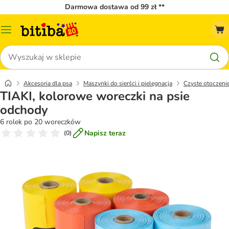
Darmowa dostawa od 99 zł **
Menu
katalogu
Szukaj
Akcesoria dla psa
Maszynki do sierści i pielęgnacja
Czyste otoczeni
TIAKI, kolorowe woreczki na psie
odchody
6 rolek po 20 woreczków
Napisz teraz
(
0
)