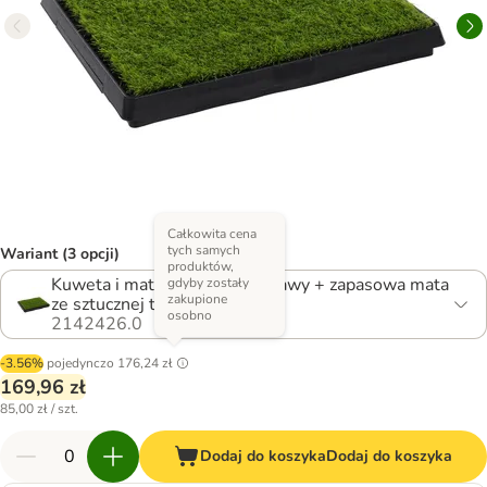
Całkowita cena
tych samych
Wariant (3 opcji)
produktów,
Kuweta i mata ze sztucznej trawy + zapasowa mata
gdyby zostały
zakupione
ze sztucznej trawy
osobno
2142426.0
-3.56%
pojedynczo
176,24 zł
169,96 zł
85,00 zł / szt.
Dodaj do koszyka
Dodaj do koszyka