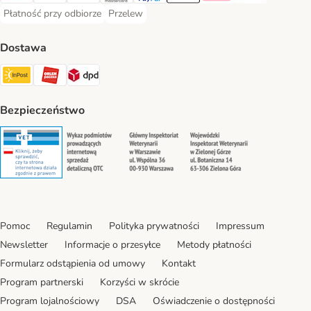
Płatność przy odbiorze
Przelew
Płatność przy odbiorze Payment Method
Przelew Payment Method
Dostawa
InPost Shipping Method
ORLEN Paczka. Shipping Method
DPD Shipping Method
Bezpieczeństwo
Security
Security
Security
Security
Pomoc
Regulamin
Polityka prywatności
Impressum
Newsletter
Informacje o przesyłce
Metody płatności
Formularz odstąpienia od umowy
Kontakt
Program partnerski
Korzyści w skrócie
Program lojalnościowy
DSA
Oświadczenie o dostępności