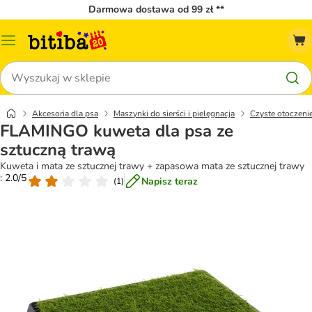
Darmowa dostawa od 99 zł **
Menu
katalogu
Szukaj
Akcesoria dla psa
Maszynki do sierści i pielęgnacja
Czyste otoczeni
FLAMINGO kuweta dla psa ze
sztuczną trawą
Kuweta i mata ze sztucznej trawy + zapasowa mata ze sztucznej trawy
: 2.0/5
Napisz teraz
(
1
)