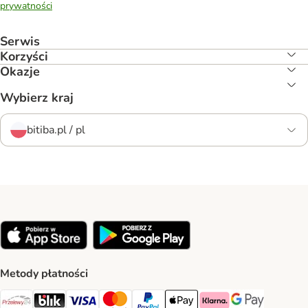
prywatności
Serwis
Korzyści
Okazje
Wybierz kraj
bitiba.pl / pl
Metody płatności
Przelewy24 Payment Method
Blik Payment Method
VISA Payment Method
MasterCard Payment Method
PayPal Payment Method
Apple Pay Payment Method
Klarna Payment Method
Google Pay Paym